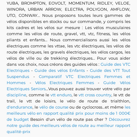
YUBA, BROMPTON, EOVOLT, MOMENTUM, RIDLEY, VELOE,
WINORA, URBAN ARROW, ELECTRA, POLYGON, AMFLOW,
UTO, CONWAY... Nous proposons toutes leurs gammes de
vélos disponibles en stocks ou sur commande, y compris les
kits cadres et les vélos sur mesure : Les vélos musculaires
comme les vélos de route, gravel, vtt, vtc, fitness, les vélos
pliants et enfants... Nous commercialisons aussi les vélos
électriques comme les vttae, les vtc électriques, les vélos de
route électriques, les gravels électriques, les vélos cargos, les
vélos de ville ou de trekking électriques... Pour vous aider
dans vos choix, nous créons des guides vélos :
Guide des VTC
Electriques
-
Guide des vélos Enfants
-
Guide des VTT Tout
Suspendus
-
Comparatif VTC Electriques Femmes et
Hommes
-
Vélos Electriques Femmes
-
Guide Vélos
Electriques Seniors
...Vous pouvez aussi trouver votre vélo par
discipline
, comme le
vtt enduro
, le
vtt cross country
, le vtt de
trail, le vtt de loisirs, le vélo de route de trialthlon,
d'endurance
, le
vélo de course
ou de cyclocross...et même
les
meilleurs vélo en rapport qualité prix pour moins de 1 000€
de budget
Besoin d'un vélo de route pas cher ?
Découvrez
notre guide des meilleurs vélos de route au meilleur rapport
qualité-prix