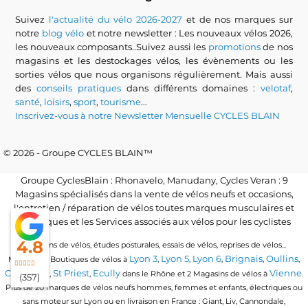
Suivez
l'actualité du vélo 2026-2027
et de nos marques sur
notre
blog vélo
et notre newsletter : Les nouveaux vélos 2026,
les nouveaux composants..Suivez aussi les
promotions
de nos
magasins et les destockages vélos, les évènements ou les
sorties vélos que nous organisons régulièrement. Mais aussi
des
conseils pratiques
dans différents domaines :
velotaf
,
santé
,
loisirs
,
sport
,
tourisme
...
Inscrivez-vous à notre Newsletter Mensuelle CYCLES BLAIN
© 2026 - Groupe CYCLES BLAIN™
Groupe CyclesBlain : Rhonavelo, Manudany, Cycles Veran : 9
Magasins spécialisés dans la vente de vélos neufs et occasions,
l'entretien / réparation de vélos toutes marques musculaires et
électriques et les Services associés aux vélos pour les cyclistes
4.8
Locations de vélos, études posturales, essais de vélos, reprises de vélos...
Lyon 3
Lyon 5
Lyon 6
Brignais
Oullins
Magasins / Boutiques de vélos à
,
,
,
,
,
Craponne
St Priest
Ecully
Vienne
,
,
dans le Rhône et 2 Magasins de vélos à
.
(357)
Plus de 20 marques de vélos neufs hommes, femmes et enfants, électriques ou
sans moteur sur Lyon ou en livraison en France : Giant, Liv, Cannondale,