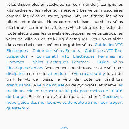
vélos disponibles en stocks ou sur commande, y compris les
kits cadres et les vélos sur mesure : Les vélos musculaires
comme les vélos de route, gravel, vtt, vtc, fitness, les vélos
pliants et enfants... Nous commercialisons aussi les vélos
électriques comme les vttae, les vtc électriques, les vélos de
route électriques, les gravels électriques, les vélos cargos, les
vélos de ville ou de trekking électriques... Pour vous aider
dans vos choix, nous créons des guides vélos :
Guide des VTC
Electriques
-
Guide des vélos Enfants
-
Guide des VTT Tout
Suspendus
-
Comparatif VTC Electriques Femmes et
Hommes
-
Vélos Electriques Femmes
-
Guide Vélos
Electriques Seniors
...Vous pouvez aussi trouver votre vélo par
discipline
, comme le
vtt enduro
, le
vtt cross country
, le vtt de
trail, le vtt de loisirs, le vélo de route de trialthlon,
d'endurance
, le
vélo de course
ou de cyclocross...et même
les
meilleurs vélo en rapport qualité prix pour moins de 1 000€
de budget
Besoin d'un vélo de route pas cher ?
Découvrez
notre guide des meilleurs vélos de route au meilleur rapport
qualité-prix