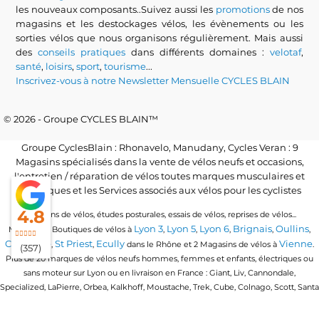
les nouveaux composants..Suivez aussi les
promotions
de nos
magasins et les destockages vélos, les évènements ou les
sorties vélos que nous organisons régulièrement. Mais aussi
des
conseils pratiques
dans différents domaines :
velotaf
,
santé
,
loisirs
,
sport
,
tourisme
...
Inscrivez-vous à notre Newsletter Mensuelle CYCLES BLAIN
© 2026 - Groupe CYCLES BLAIN™
Groupe CyclesBlain : Rhonavelo, Manudany, Cycles Veran : 9
Magasins spécialisés dans la vente de vélos neufs et occasions,
l'entretien / réparation de vélos toutes marques musculaires et
électriques et les Services associés aux vélos pour les cyclistes
4.8
Locations de vélos, études posturales, essais de vélos, reprises de vélos...
Lyon 3
Lyon 5
Lyon 6
Brignais
Oullins
Magasins / Boutiques de vélos à
,
,
,
,
,
Craponne
St Priest
Ecully
Vienne
,
,
dans le Rhône et 2 Magasins de vélos à
.
(357)
Plus de 20 marques de vélos neufs hommes, femmes et enfants, électriques ou
sans moteur sur Lyon ou en livraison en France : Giant, Liv, Cannondale,
Specialized, LaPierre, Orbea, Kalkhoff, Moustache, Trek, Cube, Colnago, Scott, Santa
Cruz, Granville, Urban Arrow, Momentum, Cervelo, Electra, Veloe, Eovolt, Time,
Winora, Ridley, Brompton, Polygon, Amflow, Uto, Conway...