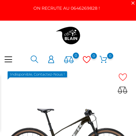
ON RECRUTE AU 0646269828 !
0
0
0
Indisponible, Contactez-Nous !