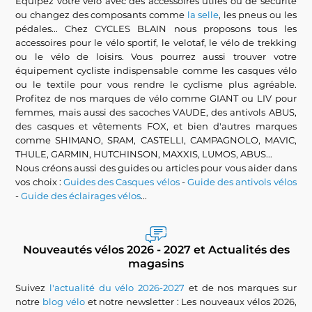
Equipez votre vélo avec des accessoires utiles ou de sécurité
ou changez des composants comme
la selle
, les pneus ou les
pédales... Chez CYCLES BLAIN nous proposons tous les
accessoires pour le vélo sportif, le velotaf, le vélo de trekking
ou le vélo de loisirs. Vous pourrez aussi trouver votre
équipement cycliste indispensable comme les casques vélo
ou le textile pour vous rendre le cyclisme plus agréable.
Profitez de nos marques de vélo comme GIANT ou LIV pour
femmes, mais aussi des sacoches VAUDE, des antivols ABUS,
des casques et vêtements FOX, et bien d'autres marques
comme SHIMANO, SRAM, CASTELLI, CAMPAGNOLO, MAVIC,
THULE, GARMIN, HUTCHINSON, MAXXIS, LUMOS, ABUS...
Nous créons aussi des guides ou articles pour vous aider dans
vos choix :
Guides des Casques vélos
-
Guide des antivols vélos
-
Guide des éclairages vélos
...
Nouveautés vélos 2026 - 2027 et Actualités des
magasins
Suivez
l'actualité du vélo 2026-2027
et de nos marques sur
notre
blog vélo
et notre newsletter : Les nouveaux vélos 2026,