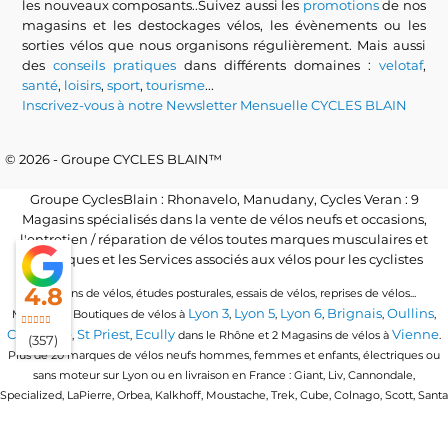
les nouveaux composants..Suivez aussi les
promotions
de nos
magasins et les destockages vélos, les évènements ou les
sorties vélos que nous organisons régulièrement. Mais aussi
des
conseils pratiques
dans différents domaines :
velotaf
,
santé
,
loisirs
,
sport
,
tourisme
...
Inscrivez-vous à notre Newsletter Mensuelle CYCLES BLAIN
© 2026 - Groupe CYCLES BLAIN™
Groupe CyclesBlain : Rhonavelo, Manudany, Cycles Veran : 9
Magasins spécialisés dans la vente de vélos neufs et occasions,
l'entretien / réparation de vélos toutes marques musculaires et
électriques et les Services associés aux vélos pour les cyclistes
4.8
Locations de vélos, études posturales, essais de vélos, reprises de vélos...
Lyon 3
Lyon 5
Lyon 6
Brignais
Oullins
Magasins / Boutiques de vélos à
,
,
,
,
,
Craponne
St Priest
Ecully
Vienne
,
,
dans le Rhône et 2 Magasins de vélos à
.
(357)
Plus de 20 marques de vélos neufs hommes, femmes et enfants, électriques ou
sans moteur sur Lyon ou en livraison en France : Giant, Liv, Cannondale,
Specialized, LaPierre, Orbea, Kalkhoff, Moustache, Trek, Cube, Colnago, Scott, Santa
Cruz, Granville, Urban Arrow, Momentum, Cervelo, Electra, Veloe, Eovolt, Time,
Winora, Ridley, Brompton, Polygon, Amflow, Uto, Conway...