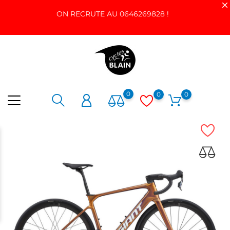
ON RECRUTE AU 0646269828 !
0
0
0