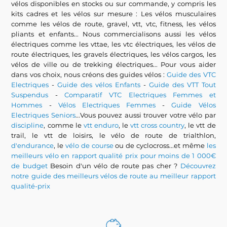
vélos disponibles en stocks ou sur commande, y compris les
kits cadres et les vélos sur mesure : Les vélos musculaires
comme les vélos de route, gravel, vtt, vtc, fitness, les vélos
pliants et enfants... Nous commercialisons aussi les vélos
électriques comme les vttae, les vtc électriques, les vélos de
route électriques, les gravels électriques, les vélos cargos, les
vélos de ville ou de trekking électriques... Pour vous aider
dans vos choix, nous créons des guides vélos :
Guide des VTC
Electriques
-
Guide des vélos Enfants
-
Guide des VTT Tout
Suspendus
-
Comparatif VTC Electriques Femmes et
Hommes
-
Vélos Electriques Femmes
-
Guide Vélos
Electriques Seniors
...Vous pouvez aussi trouver votre vélo par
discipline
, comme le
vtt enduro
, le
vtt cross country
, le vtt de
trail, le vtt de loisirs, le vélo de route de trialthlon,
d'endurance
, le
vélo de course
ou de cyclocross...et même
les
meilleurs vélo en rapport qualité prix pour moins de 1 000€
de budget
Besoin d'un vélo de route pas cher ?
Découvrez
notre guide des meilleurs vélos de route au meilleur rapport
qualité-prix