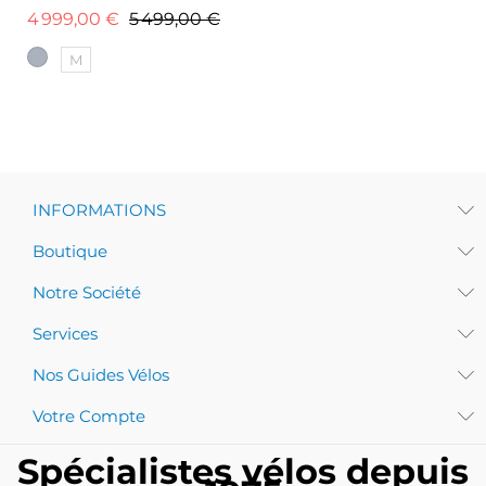
Prix de base
Prix
4 999,00 €
5 499,00 €
M
INFORMATIONS
Boutique
Notre Société
Services
Nos Guides Vélos
Votre Compte
Spécialistes vélos depuis