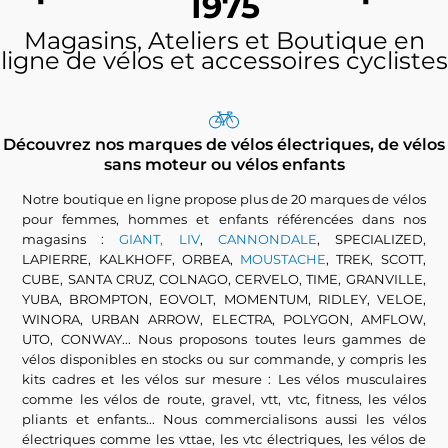
1975
Magasins, Ateliers et Boutique en
ligne de vélos et accessoires cyclistes
Découvrez nos marques de vélos électriques, de vélos
sans moteur ou vélos enfants
Notre boutique en ligne propose plus de 20 marques de vélos
pour femmes, hommes et enfants référencées dans nos
magasins :
GIANT, LIV
,
CANNONDALE
, SPECIALIZED,
LAPIERRE, KALKHOFF, ORBEA,
MOUSTACHE
, TREK, SCOTT,
CUBE, SANTA CRUZ, COLNAGO, CERVELO, TIME, GRANVILLE,
YUBA, BROMPTON, EOVOLT, MOMENTUM, RIDLEY, VELOE,
WINORA, URBAN ARROW, ELECTRA, POLYGON, AMFLOW,
UTO, CONWAY... Nous proposons toutes leurs gammes de
vélos disponibles en stocks ou sur commande, y compris les
kits cadres et les vélos sur mesure : Les vélos musculaires
comme les vélos de route, gravel, vtt, vtc, fitness, les vélos
pliants et enfants... Nous commercialisons aussi les vélos
électriques comme les vttae, les vtc électriques, les vélos de