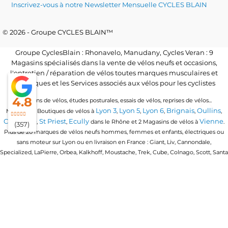
Inscrivez-vous à notre Newsletter Mensuelle CYCLES BLAIN
© 2026 - Groupe CYCLES BLAIN™
Groupe CyclesBlain : Rhonavelo, Manudany, Cycles Veran : 9
Magasins spécialisés dans la vente de vélos neufs et occasions,
l'entretien / réparation de vélos toutes marques musculaires et
électriques et les Services associés aux vélos pour les cyclistes
4.8
Locations de vélos, études posturales, essais de vélos, reprises de vélos...
Lyon 3
Lyon 5
Lyon 6
Brignais
Oullins
Magasins / Boutiques de vélos à
,
,
,
,
,
Craponne
St Priest
Ecully
Vienne
,
,
dans le Rhône et 2 Magasins de vélos à
.
(357)
Plus de 20 marques de vélos neufs hommes, femmes et enfants, électriques ou
sans moteur sur Lyon ou en livraison en France : Giant, Liv, Cannondale,
Specialized, LaPierre, Orbea, Kalkhoff, Moustache, Trek, Cube, Colnago, Scott, Santa
Cruz, Granville, Urban Arrow, Momentum, Cervelo, Electra, Veloe, Eovolt, Time,
Winora, Ridley, Brompton, Polygon, Amflow, Uto, Conway...
Trouvez votre vélo quel que soit votre discipline de vélo : vélo de route, vtt, vtc,
gravel, vélo de ville urbain, vélo pliant ou compact, vélo cargo ou longtail, vélo
enfants en 16 pouces, 20 pouces et 24 pouces, vtt tout suspendu, vtt semi rigide, vtt
électrique, vtt enduro, vtt cross country, vtt trail, vtt all mountain, vélo ballades &
vélo de triathlon
loisirs, vélo de route endurance, vélo de course,