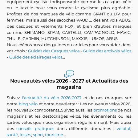
équipement cycliste indispensable comme les casques vélo
ou le textile pour vous rendre le cyclisme plus agréable.
Profitez de nos marques de vélo comme GIANT ou LIV pour
femmes, mais aussi des sacoches VAUDE, des antivols ABUS,
des casques et vêtements FOX, et bien d'autres marques
comme SHIMANO, SRAM, CASTELLI, CAMPAGNOLO, MAVIC,
THULE, GARMIN, HUTCHINSON, MAXXIS, LUMOS, ABUS...
Nous créons aussi des guides ou articles pour vous aider dans
vos choix :
Guides des Casques vélos
-
Guide des antivols vélos
-
Guide des éclairages vélos
...
Nouveautés vélos 2026 - 2027 et Actualités des
magasins
Suivez
l'actualité du vélo 2026-2027
et de nos marques sur
notre
blog vélo
et notre newsletter : Les nouveaux vélos 2026,
les nouveaux composants..Suivez aussi les
promotions
de nos
magasins et les destockages vélos, les évènements ou les
sorties vélos que nous organisons régulièrement. Mais aussi
des
conseils pratiques
dans différents domaines :
velotaf
,
santé
,
loisirs
,
sport
,
tourisme
...