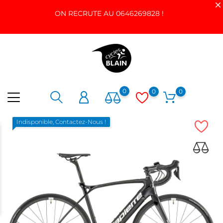
ON RECRUTE AU 0646269828 !
0
0
0
Indisponible, Contactez-Nous !