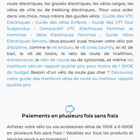
route électriques, les gravels électriques, les vélos cargos, les
vélos de ville ou de trekking électriques... Pour vous aider
dans vos choix, nous créons des guides vélos :
Guide des VTC
Electriques
-
Guide des vélos Enfants
-
Guide des VTT Tout
Suspendus
-
Comparatif VTC Electriques Femmes et
Hommes
-
Vélos Electriques Femmes
-
Guide Vélos
Electriques Seniors
...Vous pouvez aussi trouver votre vélo par
discipline
, comme le
vtt enduro
, le
vtt cross country
, le vtt de
trail, le vtt de loisirs, le vélo de route de trialthlon,
d'endurance
, le
vélo de course
ou de cyclocross...et même
les
meilleurs vélo en rapport qualité prix pour moins de 1 000€
de budget
Besoin d'un vélo de route pas cher ?
Découvrez
notre guide des meilleurs vélos de route au meilleur rapport
qualité-prix
Paiements en plusieurs fois sans frais
Achetez votre vélo ou vos accessoires vélos de 100€ à 6 000€
en plusieurs fois sans frais ! Valables sur tous les produits et
services vendus en magasins !