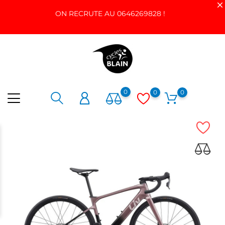
ON RECRUTE AU 0646269828 !
0
0
0