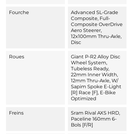
Fourche
Advanced SL-Grade
Composite, Full-
Composite OverDrive
Aero Steerer,
12x100mm Thru-Axle,
Disc
Roues
Giant P-R2 Alloy Disc
Wheel System,
Tubeless Ready,
22mm Inner Width,
12mm Thru-Axle, W/
Sapim Spoke E-Light
[R] Race [F], E-Bike
Optimized
Freins
Sram Rival AXS HRD,
Paceline 160mm 6-
Bols [F/R]