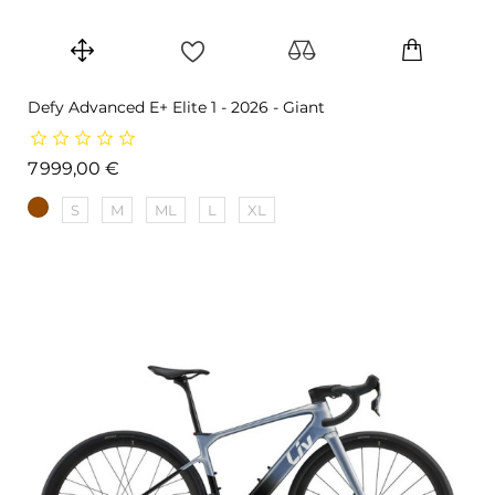
Defy Advanced E+ Elite 1 - 2026 - Giant
Prix
7 999,00 €
S
M
ML
L
XL