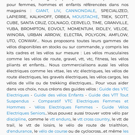
pour femmes, hommes et enfants référencées dans nos
magasins :
GIANT, LIV
,
CANNONDALE
, SPECIALIZED,
LAPIERRE, KALKHOFF, ORBEA,
MOUSTACHE
, TREK, SCOTT,
CUBE, SANTA CRUZ, COLNAGO, CERVELO, TIME, GRANVILLE,
YUBA, BROMPTON, EOVOLT, MOMENTUM, RIDLEY, VELOE,
WINORA, URBAN ARROW, ELECTRA, POLYGON, AMFLOW,
UTO, CONWAY... Nous proposons toutes leurs gammes de
vélos disponibles en stocks ou sur commande, y compris les
kits cadres et les vélos sur mesure : Les vélos musculaires
comme les vélos de route, gravel, vtt, vtc, fitness, les vélos
pliants et enfants... Nous commercialisons aussi les vélos
électriques comme les vttae, les vtc électriques, les vélos de
route électriques, les gravels électriques, les vélos cargos, les
vélos de ville ou de trekking électriques... Pour vous aider
dans vos choix, nous créons des guides vélos :
Guide des VTC
Electriques
-
Guide des vélos Enfants
-
Guide des VTT Tout
Suspendus
-
Comparatif VTC Electriques Femmes et
Hommes
-
Vélos Electriques Femmes
-
Guide Vélos
Electriques Seniors
...Vous pouvez aussi trouver votre vélo par
discipline
, comme le
vtt enduro
, le
vtt cross country
, le vtt de
trail, le vtt de loisirs, le vélo de route de trialthlon,
d'endurance
, le
vélo de course
ou de cyclocross...et même
les