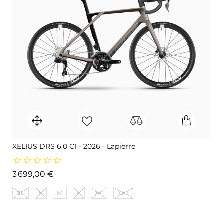
XELIUS DRS 6.0 C1 - 2026 - Lapierre
Prix
3 699,00 €
XS
S
M
L
XL
XXL