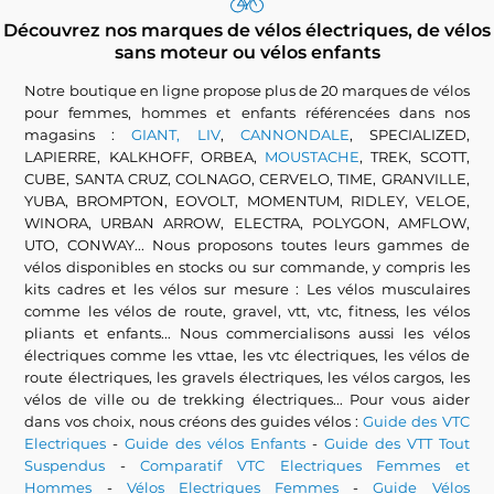
Découvrez nos marques de vélos électriques, de vélos
sans moteur ou vélos enfants
Notre boutique en ligne propose plus de 20 marques de vélos
pour femmes, hommes et enfants référencées dans nos
magasins :
GIANT, LIV
,
CANNONDALE
, SPECIALIZED,
LAPIERRE, KALKHOFF, ORBEA,
MOUSTACHE
, TREK, SCOTT,
CUBE, SANTA CRUZ, COLNAGO, CERVELO, TIME, GRANVILLE,
YUBA, BROMPTON, EOVOLT, MOMENTUM, RIDLEY, VELOE,
WINORA, URBAN ARROW, ELECTRA, POLYGON, AMFLOW,
UTO, CONWAY... Nous proposons toutes leurs gammes de
vélos disponibles en stocks ou sur commande, y compris les
kits cadres et les vélos sur mesure : Les vélos musculaires
comme les vélos de route, gravel, vtt, vtc, fitness, les vélos
pliants et enfants... Nous commercialisons aussi les vélos
électriques comme les vttae, les vtc électriques, les vélos de
route électriques, les gravels électriques, les vélos cargos, les
vélos de ville ou de trekking électriques... Pour vous aider
dans vos choix, nous créons des guides vélos :
Guide des VTC
Electriques
-
Guide des vélos Enfants
-
Guide des VTT Tout
Suspendus
-
Comparatif VTC Electriques Femmes et
Hommes
-
Vélos Electriques Femmes
-
Guide Vélos