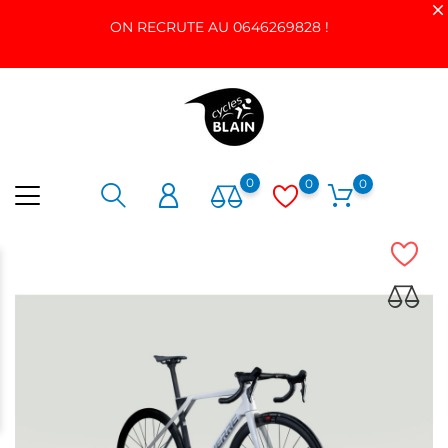
ON RECRUTE AU 0646269828 !
0
0
0