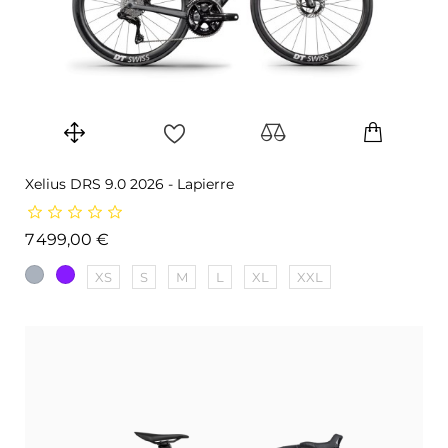
Xelius DRS 9.0 2026 - Lapierre
Prix
7 499,00 €
XS
S
M
L
XL
XXL