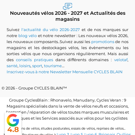
Nouveautés vélos 2026 - 2027 et Actualités des
magasins
Suivez
l'actualité du vélo 2026-2027
et de nos marques sur
notre
blog vélo
et notre newsletter : Les nouveaux vélos 2026,
les nouveaux composants..Suivez aussi les
promotions
de nos
magasins et les destockages vélos, les évènements ou les
sorties vélos que nous organisons régulièrement. Mais aussi
des
conseils pratiques
dans différents domaines :
velotaf
,
santé
,
loisirs
,
sport
,
tourisme
...
Inscrivez-vous à notre Newsletter Mensuelle CYCLES BLAIN
© 2026 - Groupe CYCLES BLAIN™
Groupe CyclesBlain : Rhonavelo, Manudany, Cycles Veran : 9
Magasins spécialisés dans la vente de vélos neufs et occasions,
l'entretien / réparation de vélos toutes marques musculaires et
électriques et les Services associés aux vélos pour les cyclistes
4.8
Locations de vélos, études posturales, essais de vélos, reprises de vélos...
Lyon 3
Lyon 5
Lyon 6
Brignais
Oullins
Magasins / Boutiques de vélos à
,
,
,
,
,