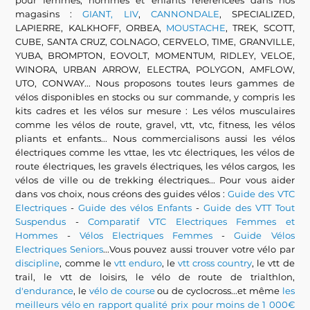
pour femmes, hommes et enfants référencées dans nos
magasins :
GIANT, LIV
,
CANNONDALE
, SPECIALIZED,
LAPIERRE, KALKHOFF, ORBEA,
MOUSTACHE
, TREK, SCOTT,
CUBE, SANTA CRUZ, COLNAGO, CERVELO, TIME, GRANVILLE,
YUBA, BROMPTON, EOVOLT, MOMENTUM, RIDLEY, VELOE,
WINORA, URBAN ARROW, ELECTRA, POLYGON, AMFLOW,
UTO, CONWAY... Nous proposons toutes leurs gammes de
vélos disponibles en stocks ou sur commande, y compris les
kits cadres et les vélos sur mesure : Les vélos musculaires
comme les vélos de route, gravel, vtt, vtc, fitness, les vélos
pliants et enfants... Nous commercialisons aussi les vélos
électriques comme les vttae, les vtc électriques, les vélos de
route électriques, les gravels électriques, les vélos cargos, les
vélos de ville ou de trekking électriques... Pour vous aider
dans vos choix, nous créons des guides vélos :
Guide des VTC
Electriques
-
Guide des vélos Enfants
-
Guide des VTT Tout
Suspendus
-
Comparatif VTC Electriques Femmes et
Hommes
-
Vélos Electriques Femmes
-
Guide Vélos
Electriques Seniors
...Vous pouvez aussi trouver votre vélo par
discipline
, comme le
vtt enduro
, le
vtt cross country
, le vtt de
trail, le vtt de loisirs, le vélo de route de trialthlon,
d'endurance
, le
vélo de course
ou de cyclocross...et même
les
meilleurs vélo en rapport qualité prix pour moins de 1 000€