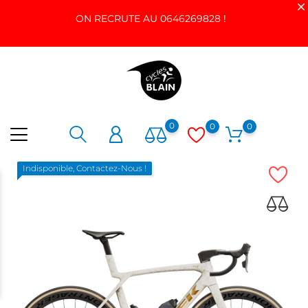
ON RECRUTE AU 0646269828 !
0
0
0
Indisponible, Contactez-Nous !