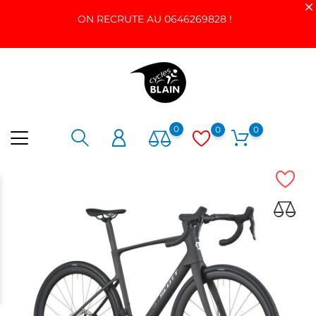
ON RECRUTE AU 0646269828 !
0
0
0