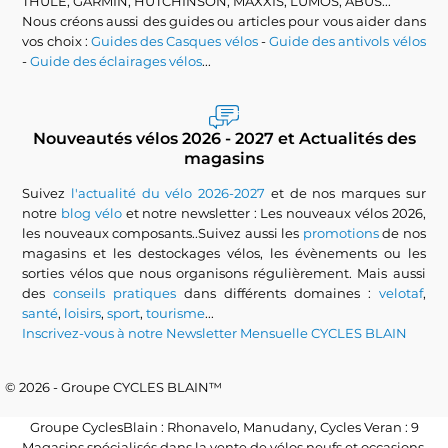
THULE, GARMIN, HUTCHINSON, MAXXIS, LUMOS, ABUS...
Nous créons aussi des guides ou articles pour vous aider dans
vos choix :
Guides des Casques vélos
-
Guide des antivols vélos
-
Guide des éclairages vélos
...
Nouveautés vélos 2026 - 2027 et Actualités des
magasins
Suivez
l'actualité du vélo 2026-2027
et de nos marques sur
notre
blog vélo
et notre newsletter : Les nouveaux vélos 2026,
les nouveaux composants..Suivez aussi les
promotions
de nos
magasins et les destockages vélos, les évènements ou les
sorties vélos que nous organisons régulièrement. Mais aussi
des
conseils pratiques
dans différents domaines :
velotaf
,
santé
,
loisirs
,
sport
,
tourisme
...
Inscrivez-vous à notre Newsletter Mensuelle CYCLES BLAIN
© 2026 - Groupe CYCLES BLAIN™
Groupe CyclesBlain : Rhonavelo, Manudany, Cycles Veran : 9
Magasins spécialisés dans la vente de vélos neufs et occasions,