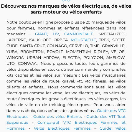
Découvrez nos marques de vélos électriques, de vélos
sans moteur ou vélos enfants
Notre boutique en ligne propose plus de 20 marques de vélos
pour femmes, hommes et enfants référencées dans nos
magasins :
GIANT, LIV
,
CANNONDALE
, SPECIALIZED,
LAPIERRE, KALKHOFF, ORBEA,
MOUSTACHE
, TREK, SCOTT,
CUBE, SANTA CRUZ, COLNAGO, CERVELO, TIME, GRANVILLE,
YUBA, BROMPTON, EOVOLT, MOMENTUM, RIDLEY, VELOE,
WINORA, URBAN ARROW, ELECTRA, POLYGON, AMFLOW,
UTO, CONWAY... Nous proposons toutes leurs gammes de
vélos disponibles en stocks ou sur commande, y compris les
kits cadres et les vélos sur mesure : Les vélos musculaires
comme les vélos de route, gravel, vtt, vtc, fitness, les vélos
pliants et enfants... Nous commercialisons aussi les vélos
électriques comme les vttae, les vtc électriques, les vélos de
route électriques, les gravels électriques, les vélos cargos, les
vélos de ville ou de trekking électriques... Pour vous aider
dans vos choix, nous créons des guides vélos :
Guide des VTC
Electriques
-
Guide des vélos Enfants
-
Guide des VTT Tout
Suspendus
-
Comparatif VTC Electriques Femmes et
Hommes
-
Vélos Electriques Femmes
-
Guide Vélos