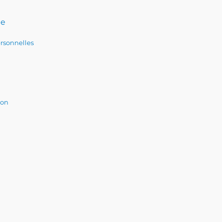
te
rsonnelles
ion