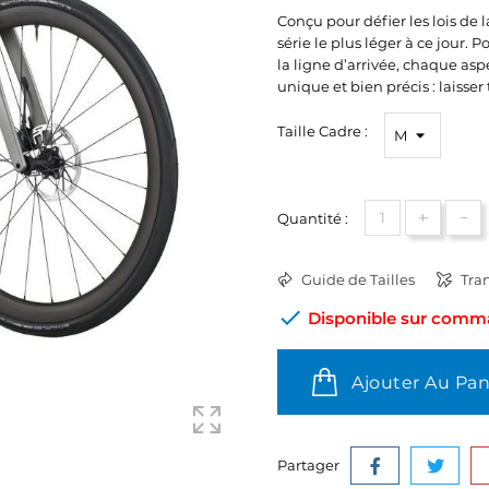
Conçu pour défier les lois de 
série le plus léger à ce jour.
la ligne d’arrivée, chaque as
unique et bien précis : laisser
Taille Cadre :
+
-
Quantité :
Guide de Tailles
Tran

Disponible sur comman
Ajouter Au Pan
Partager