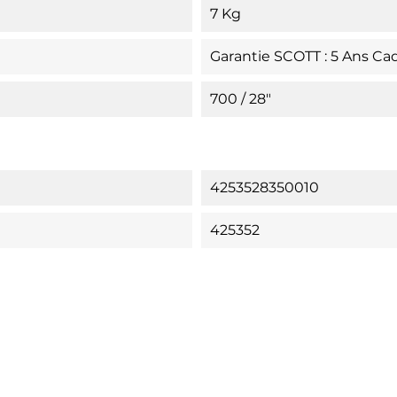
7 Kg
Garantie SCOTT : 5 Ans Cadre
700 / 28"
4253528350010
425352