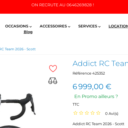
ON RECRUTE AU 0646269828 !
OCCASIONS
ACCESSOIRES
SERVICES
LOCATIO



Blog
RC Team 2026 - Scott
Addict RC Team
Référence
425352
6 999,00 €
En Promo ailleurs ?
TTC
0 Avi(s)
Addict RC Team 2026 - Scott