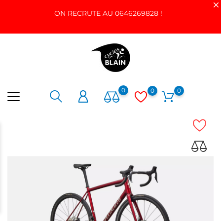
ON RECRUTE AU 0646269828 !
0
0
0