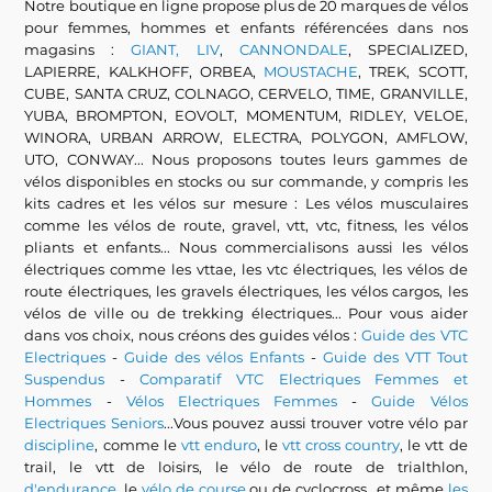
Notre boutique en ligne propose plus de 20 marques de vélos
pour femmes, hommes et enfants référencées dans nos
magasins :
GIANT, LIV
,
CANNONDALE
, SPECIALIZED,
LAPIERRE, KALKHOFF, ORBEA,
MOUSTACHE
, TREK, SCOTT,
CUBE, SANTA CRUZ, COLNAGO, CERVELO, TIME, GRANVILLE,
YUBA, BROMPTON, EOVOLT, MOMENTUM, RIDLEY, VELOE,
WINORA, URBAN ARROW, ELECTRA, POLYGON, AMFLOW,
UTO, CONWAY... Nous proposons toutes leurs gammes de
vélos disponibles en stocks ou sur commande, y compris les
kits cadres et les vélos sur mesure : Les vélos musculaires
comme les vélos de route, gravel, vtt, vtc, fitness, les vélos
pliants et enfants... Nous commercialisons aussi les vélos
électriques comme les vttae, les vtc électriques, les vélos de
route électriques, les gravels électriques, les vélos cargos, les
vélos de ville ou de trekking électriques... Pour vous aider
dans vos choix, nous créons des guides vélos :
Guide des VTC
Electriques
-
Guide des vélos Enfants
-
Guide des VTT Tout
Suspendus
-
Comparatif VTC Electriques Femmes et
Hommes
-
Vélos Electriques Femmes
-
Guide Vélos
Electriques Seniors
...Vous pouvez aussi trouver votre vélo par
discipline
, comme le
vtt enduro
, le
vtt cross country
, le vtt de
trail, le vtt de loisirs, le vélo de route de trialthlon,
d'endurance
, le
vélo de course
ou de cyclocross...et même
les