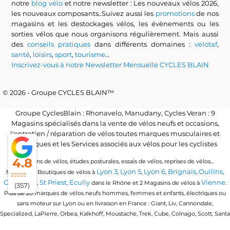
notre
blog vélo
et notre newsletter : Les nouveaux vélos 2026,
les nouveaux composants..Suivez aussi les
promotions
de nos
magasins et les destockages vélos, les évènements ou les
sorties vélos que nous organisons régulièrement. Mais aussi
des
conseils pratiques
dans différents domaines :
velotaf
,
santé
,
loisirs
,
sport
,
tourisme
...
Inscrivez-vous à notre Newsletter Mensuelle CYCLES BLAIN
© 2026 - Groupe CYCLES BLAIN™
Groupe CyclesBlain : Rhonavelo, Manudany, Cycles Veran : 9
Magasins spécialisés dans la vente de vélos neufs et occasions,
l'entretien / réparation de vélos toutes marques musculaires et
électriques et les Services associés aux vélos pour les cyclistes
4.8
Locations de vélos, études posturales, essais de vélos, reprises de vélos...
Lyon 3
Lyon 5
Lyon 6
Brignais
Oullins
Magasins / Boutiques de vélos à
,
,
,
,
,
Craponne
St Priest
Ecully
Vienne
,
,
dans le Rhône et 2 Magasins de vélos à
.
(357)
Plus de 20 marques de vélos neufs hommes, femmes et enfants, électriques ou
sans moteur sur Lyon ou en livraison en France : Giant, Liv, Cannondale,
Specialized, LaPierre, Orbea, Kalkhoff, Moustache, Trek, Cube, Colnago, Scott, Santa
Cruz, Granville, Urban Arrow, Momentum, Cervelo, Electra, Veloe, Eovolt, Time,