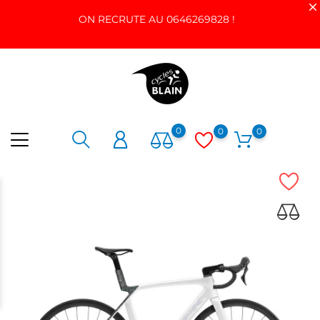
ON RECRUTE AU 0646269828 !
0
0
0