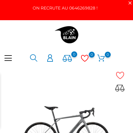
ON RECRUTE AU 0646269828 !
0
0
0