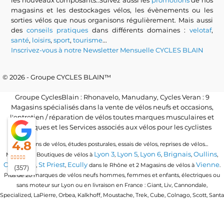
les nouveaux composants..Suivez aussi les
promotions
de nos
magasins et les destockages vélos, les évènements ou les
sorties vélos que nous organisons régulièrement. Mais aussi
des
conseils pratiques
dans différents domaines :
velotaf
,
santé
,
loisirs
,
sport
,
tourisme
...
Inscrivez-vous à notre Newsletter Mensuelle CYCLES BLAIN
© 2026 - Groupe CYCLES BLAIN™
Groupe CyclesBlain : Rhonavelo, Manudany, Cycles Veran : 9
Magasins spécialisés dans la vente de vélos neufs et occasions,
l'entretien / réparation de vélos toutes marques musculaires et
électriques et les Services associés aux vélos pour les cyclistes
4.8
Locations de vélos, études posturales, essais de vélos, reprises de vélos...
Lyon 3
Lyon 5
Lyon 6
Brignais
Oullins
Magasins / Boutiques de vélos à
,
,
,
,
,
Craponne
St Priest
Ecully
Vienne
,
,
dans le Rhône et 2 Magasins de vélos à
.
(357)
Plus de 20 marques de vélos neufs hommes, femmes et enfants, électriques ou
sans moteur sur Lyon ou en livraison en France : Giant, Liv, Cannondale,
Specialized, LaPierre, Orbea, Kalkhoff, Moustache, Trek, Cube, Colnago, Scott, Santa
Cruz, Granville, Urban Arrow, Momentum, Cervelo, Electra, Veloe, Eovolt, Time,
Winora, Ridley, Brompton, Polygon, Amflow, Uto, Conway...