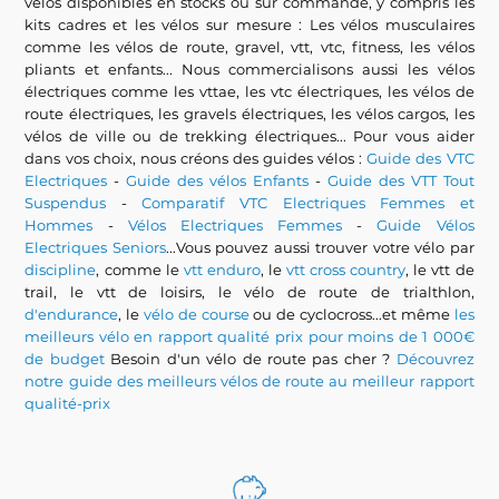
vélos disponibles en stocks ou sur commande, y compris les
kits cadres et les vélos sur mesure : Les vélos musculaires
comme les vélos de route, gravel, vtt, vtc, fitness, les vélos
pliants et enfants... Nous commercialisons aussi les vélos
électriques comme les vttae, les vtc électriques, les vélos de
route électriques, les gravels électriques, les vélos cargos, les
vélos de ville ou de trekking électriques... Pour vous aider
dans vos choix, nous créons des guides vélos :
Guide des VTC
Electriques
-
Guide des vélos Enfants
-
Guide des VTT Tout
Suspendus
-
Comparatif VTC Electriques Femmes et
Hommes
-
Vélos Electriques Femmes
-
Guide Vélos
Electriques Seniors
...Vous pouvez aussi trouver votre vélo par
discipline
, comme le
vtt enduro
, le
vtt cross country
, le vtt de
trail, le vtt de loisirs, le vélo de route de trialthlon,
d'endurance
, le
vélo de course
ou de cyclocross...et même
les
meilleurs vélo en rapport qualité prix pour moins de 1 000€
de budget
Besoin d'un vélo de route pas cher ?
Découvrez
notre guide des meilleurs vélos de route au meilleur rapport
qualité-prix