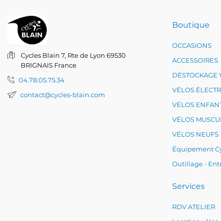
Boutique
OCCASIONS
Cycles Blain
7, Rte de Lyon
69530
ACCESSOIRES
BRIGNAIS
France
DÉSTOCKAGE 
04.78.05.75.34
VÉLOS ÉLECT
contact@cycles-blain.com
VÉLOS ENFAN
VÉLOS MUSCU
VÉLOS NEUFS
Équipement Cy
Outillage - Ent
Services
RDV ATELIER