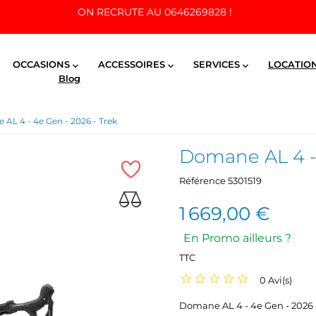
ON RECRUTE AU 0646269828 !
OCCASIONS
ACCESSOIRES
SERVICES
LOCATIO



Blog
AL 4 - 4e Gen - 2026 - Trek
Domane AL 4 - 
Référence
5301519
1 669,00 €
En Promo ailleurs ?
TTC
0 Avi(s)
Domane AL 4 - 4e Gen - 2026 