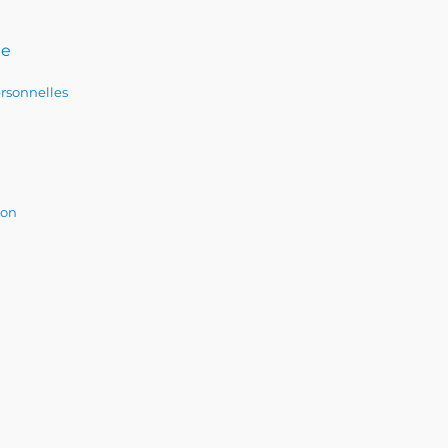
te
rsonnelles
ion