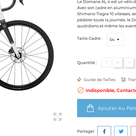
Le Domane AL 4 est un vélo de r
Avec son cadre en aluminium
Shimano Tiagra 10 vitesses, se
pédaler toute la journée, le D
quotidiens et même les aventu
Taille Cadre :
+
-
Quantité :
Guide de Tailles
Tran

Indisponible, Contact
Ajouter Au Pan
Partager