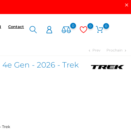
0
0
0
N
Contact
Prev
Prochain
chevron_left
chevron_right
4e Gen - 2026 - Trek
- Trek