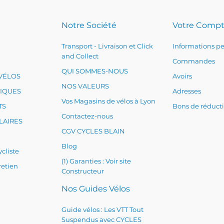
Notre Société
Votre Comp
Transport - Livraison et Click
Informations pe
and Collect
Commandes
QUI SOMMES-NOUS
VÉLOS
Avoirs
NOS VALEURS
RIQUES
Adresses
Vos Magasins de vélos à Lyon
TS
Bons de réduct
Contactez-nous
LAIRES
CGV CYCLES BLAIN
Blog
cliste
(1) Garanties : Voir site
retien
Constructeur
Nos Guides Vélos
Guide vélos : Les VTT Tout
Suspendus avec CYCLES