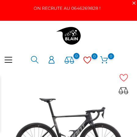
ON RECRUTE AU 0646269828 !
0
0
0