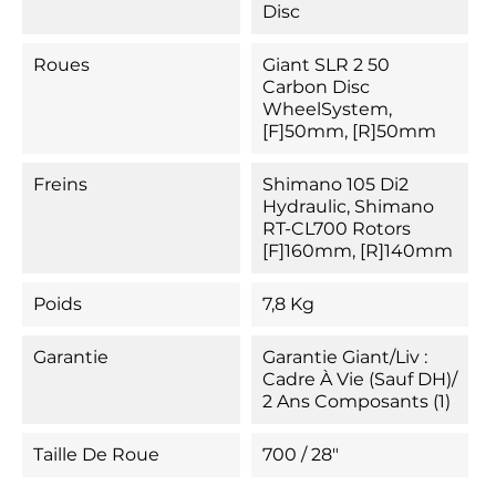
Disc
Roues
Giant SLR 2 50
Carbon Disc
WheelSystem,
[F]50mm, [R]50mm
Freins
Shimano 105 Di2
Hydraulic, Shimano
RT-CL700 Rotors
[F]160mm, [R]140mm
Poids
7,8 Kg
Garantie
Garantie Giant/Liv :
Cadre À Vie (sauf DH)/
2 Ans Composants (1)
Taille De Roue
700 / 28"