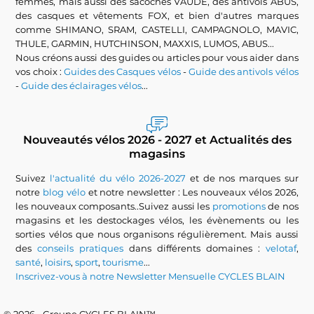
femmes, mais aussi des sacoches VAUDE, des antivols ABUS,
des casques et vêtements FOX, et bien d'autres marques
comme SHIMANO, SRAM, CASTELLI, CAMPAGNOLO, MAVIC,
THULE, GARMIN, HUTCHINSON, MAXXIS, LUMOS, ABUS...
Nous créons aussi des guides ou articles pour vous aider dans
vos choix :
Guides des Casques vélos
-
Guide des antivols vélos
-
Guide des éclairages vélos
...
Nouveautés vélos 2026 - 2027 et Actualités des
magasins
Suivez
l'actualité du vélo 2026-2027
et de nos marques sur
notre
blog vélo
et notre newsletter : Les nouveaux vélos 2026,
les nouveaux composants..Suivez aussi les
promotions
de nos
magasins et les destockages vélos, les évènements ou les
sorties vélos que nous organisons régulièrement. Mais aussi
des
conseils pratiques
dans différents domaines :
velotaf
,
santé
,
loisirs
,
sport
,
tourisme
...
Inscrivez-vous à notre Newsletter Mensuelle CYCLES BLAIN