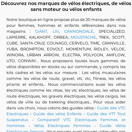
Découvrez nos marques de vélos électriques, de vélos
sans moteur ou vélos enfants
Notre boutique en ligne propose plus de 20 marques de vélos
pour femmes, hommes et enfants référencées dans nos
magasins :
GIANT, LIV
,
CANNONDALE
, SPECIALIZED,
LAPIERRE, KALKHOFF, ORBEA,
MOUSTACHE
, TREK, SCOTT,
CUBE, SANTA CRUZ, COLNAGO, CERVELO, TIME, GRANVILLE,
YUBA, BROMPTON, EOVOLT, MOMENTUM, RIDLEY, VELOE,
WINORA, URBAN ARROW, ELECTRA, POLYGON, AMFLOW,
UTO, CONWAY... Nous proposons toutes leurs gammes de
vélos disponibles en stocks ou sur commande, y compris les
kits cadres et les vélos sur mesure : Les vélos musculaires
comme les vélos de route, gravel, vtt, vtc, fitness, les vélos
pliants et enfants... Nous commercialisons aussi les vélos
électriques comme les vttae, les vtc électriques, les vélos de
route électriques, les gravels électriques, les vélos cargos, les
vélos de ville ou de trekking électriques... Pour vous aider
dans vos choix, nous créons des guides vélos :
Guide des VTC
Electriques
-
Guide des vélos Enfants
-
Guide des VTT Tout
Suspendus
-
Comparatif VTC Electriques Femmes et
Hommes
-
Vélos Electriques Femmes
-
Guide Vélos
Electriques Seniors
...Vous pouvez aussi trouver votre vélo par