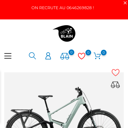
ON RECRUTE AU 0646269828 !
0
0
0