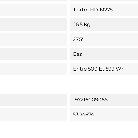
Tektro HD-M275
26,5 Kg
27,5"
Bas
Entre 500 Et 599 Wh
197216009085
5304674