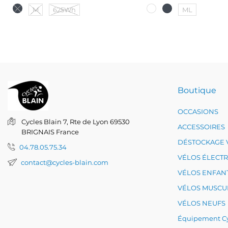
M
625Wh
ML
Boutique
OCCASIONS
Cycles Blain
7, Rte de Lyon
69530
ACCESSOIRES
BRIGNAIS
France
DÉSTOCKAGE 
04.78.05.75.34
VÉLOS ÉLECT
contact@cycles-blain.com
VÉLOS ENFAN
VÉLOS MUSCU
VÉLOS NEUFS
Équipement Cy