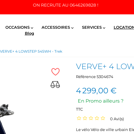
ON RECRUTE AU 0646269828 !
OCCASIONS
ACCESSOIRES
SERVICES
LOCATIO



Blog
VERVE+ 4 LOWSTEP 545WH - Trek
VERVE+ 4 LOW
Référence
5304674
4 299,00 €
En Promo ailleurs ?
TTC
0 Avi(s)
Le vélo Vélo de ville urbain E