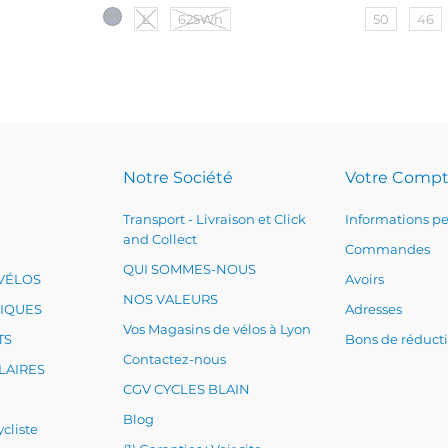
L
625Wh
50
46
Notre Société
Votre Comp
Transport - Livraison et Click
Informations pe
and Collect
Commandes
QUI SOMMES-NOUS
VÉLOS
Avoirs
NOS VALEURS
RIQUES
Adresses
Vos Magasins de vélos à Lyon
TS
Bons de réduct
Contactez-nous
LAIRES
CGV CYCLES BLAIN
Blog
cliste