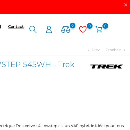
0
0
0
N
Contact
Prev
Prochain
chevron_left
chevron_right
STEP 545WH - Trek
lectrique Trek Verve+ 4 Lowstep est un VAE hybride idéal pour tous