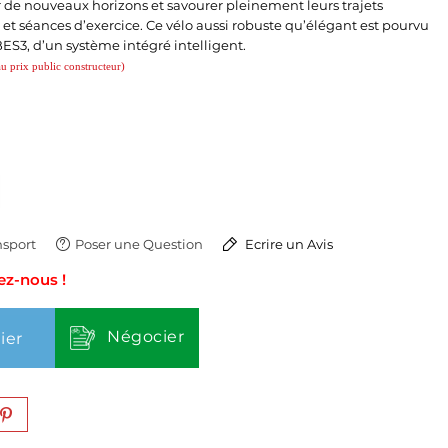
 de nouveaux horizons et savourer pleinement leurs trajets
 et séances d’exercice. Ce vélo aussi robuste qu’élégant est pourvu
S3, d’un système intégré intelligent.
au prix public constructeur)
sport
Poser une Question
Ecrire un Avis
ez-nous !
Négocier
ier