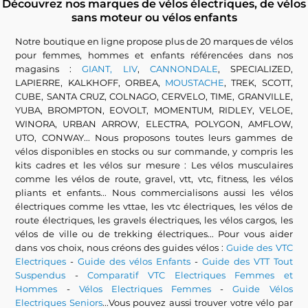
Découvrez nos marques de vélos électriques, de vélos
sans moteur ou vélos enfants
Notre boutique en ligne propose plus de 20 marques de vélos
pour femmes, hommes et enfants référencées dans nos
magasins :
GIANT, LIV
,
CANNONDALE
, SPECIALIZED,
LAPIERRE, KALKHOFF, ORBEA,
MOUSTACHE
, TREK, SCOTT,
CUBE, SANTA CRUZ, COLNAGO, CERVELO, TIME, GRANVILLE,
YUBA, BROMPTON, EOVOLT, MOMENTUM, RIDLEY, VELOE,
WINORA, URBAN ARROW, ELECTRA, POLYGON, AMFLOW,
UTO, CONWAY... Nous proposons toutes leurs gammes de
vélos disponibles en stocks ou sur commande, y compris les
kits cadres et les vélos sur mesure : Les vélos musculaires
comme les vélos de route, gravel, vtt, vtc, fitness, les vélos
pliants et enfants... Nous commercialisons aussi les vélos
électriques comme les vttae, les vtc électriques, les vélos de
route électriques, les gravels électriques, les vélos cargos, les
vélos de ville ou de trekking électriques... Pour vous aider
dans vos choix, nous créons des guides vélos :
Guide des VTC
Electriques
-
Guide des vélos Enfants
-
Guide des VTT Tout
Suspendus
-
Comparatif VTC Electriques Femmes et
Hommes
-
Vélos Electriques Femmes
-
Guide Vélos
Electriques Seniors
...Vous pouvez aussi trouver votre vélo par