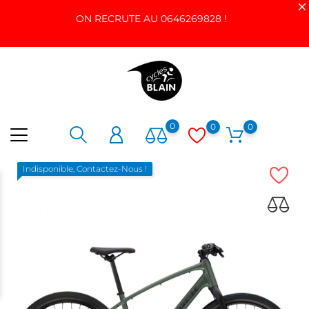
ON RECRUTE AU 0646269828 !
0
0
0
Indisponible, Contactez-Nous !