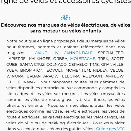
ligne de vélos et accessoires cyclistes
Découvrez nos marques de vélos électriques, de vélos
sans moteur ou vélos enfants
Notre boutique en ligne propose plus de 20 marques de vélos
pour femmes, hommes et enfants référencées dans nos
magasins :
GIANT, LIV
,
CANNONDALE
, SPECIALIZED,
LAPIERRE, KALKHOFF, ORBEA,
MOUSTACHE
, TREK, SCOTT,
CUBE, SANTA CRUZ, COLNAGO, CERVELO, TIME, GRANVILLE,
YUBA, BROMPTON, EOVOLT, MOMENTUM, RIDLEY, VELOE,
WINORA, URBAN ARROW, ELECTRA, POLYGON, AMFLOW,
UTO, CONWAY... Nous proposons toutes leurs gammes de
vélos disponibles en stocks ou sur commande, y compris les
kits cadres et les vélos sur mesure : Les vélos musculaires
comme les vélos de route, gravel, vtt, vtc, fitness, les vélos
pliants et enfants... Nous commercialisons aussi les vélos
électriques comme les vttae, les vtc électriques, les vélos de
route électriques, les gravels électriques, les vélos cargos, les
vélos de ville ou de trekking électriques... Pour vous aider
dans vos choix, nous créons des guides vélos :
Guide des VTC