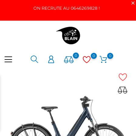
ON RECRUTE AU 0646269828 !
0
0
0