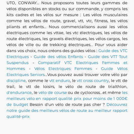
UTO, CONWAY... Nous proposons toutes leurs gammes de
vélos disponibles en stocks ou sur commande, y compris les
kits cadres et les vélos sur mesure : Les vélos musculaires
comme les vélos de route, gravel, vtt, vtc, fitness, les vélos
pliants et enfants... Nous commercialisons aussi les vélos
électriques comme les vttae, les vtc électriques, les vélos de
route électriques, les gravels électriques, les vélos cargos, les
vélos de ville ou de trekking électriques... Pour vous aider
dans vos choix, nous créons des guides vélos :
Guide des VTC
Electriques
-
Guide des vélos Enfants
-
Guide des VTT Tout
Suspendus
-
Comparatif VTC Electriques Femmes et
Hommes
-
Vélos Electriques Femmes
-
Guide Vélos
Electriques Seniors
...Vous pouvez aussi trouver votre vélo par
discipline
, comme le
vtt enduro
, le
vtt cross country
, le vtt de
trail, le vtt de loisirs, le vélo de route de trialthlon,
d'endurance
, le
vélo de course
ou de cyclocross...et même
les
meilleurs vélo en rapport qualité prix pour moins de 1 000€
de budget
Besoin d'un vélo de route pas cher ?
Découvrez
notre guide des meilleurs vélos de route au meilleur rapport
qualité-prix