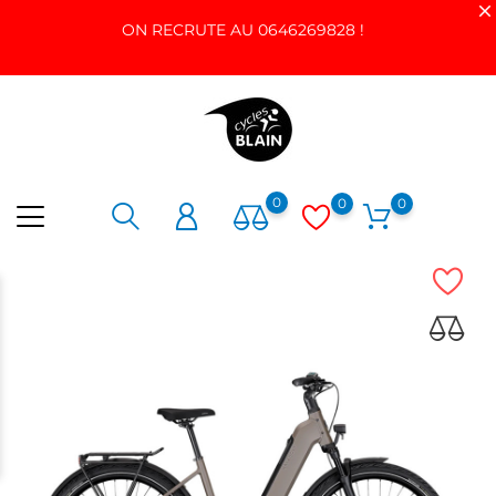
ON RECRUTE AU 0646269828 !
0
0
0