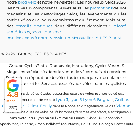
notre
blog vélo
et notre newsletter : Les nouveaux vélos 2026,
les nouveaux composants..Suivez aussi les
promotions
de nos
magasins et les destockages vélos, les évènements ou les
sorties vélos que nous organisons régulièrement. Mais aussi
des
conseils pratiques
dans différents domaines :
velotaf
,
santé
,
loisirs
,
sport
,
tourisme
...
Inscrivez-vous à notre Newsletter Mensuelle CYCLES BLAIN
© 2026 - Groupe CYCLES BLAIN™
Groupe CyclesBlain : Rhonavelo, Manudany, Cycles Veran : 9
Magasins spécialisés dans la vente de vélos neufs et occasions,
l'entretien / réparation de vélos toutes marques musculaires et
électriques et les Services associés aux vélos pour les cyclistes
4.8
Locations de vélos, études posturales, essais de vélos, reprises de vélos...
Lyon 3
Lyon 5
Lyon 6
Brignais
Oullins
Magasins / Boutiques de vélos à
,
,
,
,
,
Craponne
St Priest
Ecully
Vienne
,
,
dans le Rhône et 2 Magasins de vélos à
.
(357)
Plus de 20 marques de vélos neufs hommes, femmes et enfants, électriques ou
sans moteur sur Lyon ou en livraison en France : Giant, Liv, Cannondale,
Specialized, LaPierre, Orbea, Kalkhoff, Moustache, Trek, Cube, Colnago, Scott, Santa
Cruz, Granville, Urban Arrow, Momentum, Cervelo, Electra, Veloe, Eovolt, Time,