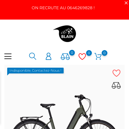
ON RECRUTE AU 0646269828 !
0
0
0
Indisponible, Contactez-Nous !