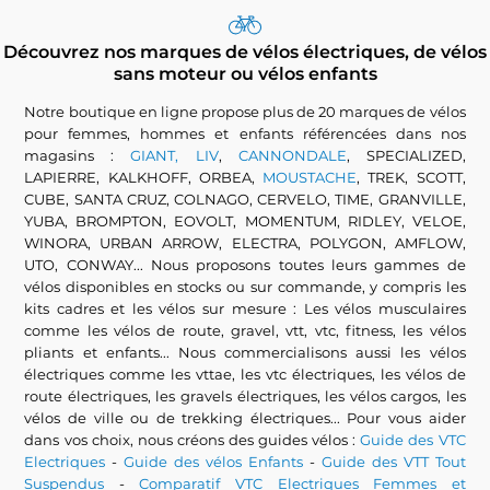
Découvrez nos marques de vélos électriques, de vélos
sans moteur ou vélos enfants
Notre boutique en ligne propose plus de 20 marques de vélos
pour femmes, hommes et enfants référencées dans nos
magasins :
GIANT, LIV
,
CANNONDALE
, SPECIALIZED,
LAPIERRE, KALKHOFF, ORBEA,
MOUSTACHE
, TREK, SCOTT,
CUBE, SANTA CRUZ, COLNAGO, CERVELO, TIME, GRANVILLE,
YUBA, BROMPTON, EOVOLT, MOMENTUM, RIDLEY, VELOE,
WINORA, URBAN ARROW, ELECTRA, POLYGON, AMFLOW,
UTO, CONWAY... Nous proposons toutes leurs gammes de
vélos disponibles en stocks ou sur commande, y compris les
kits cadres et les vélos sur mesure : Les vélos musculaires
comme les vélos de route, gravel, vtt, vtc, fitness, les vélos
pliants et enfants... Nous commercialisons aussi les vélos
électriques comme les vttae, les vtc électriques, les vélos de
route électriques, les gravels électriques, les vélos cargos, les
vélos de ville ou de trekking électriques... Pour vous aider
dans vos choix, nous créons des guides vélos :
Guide des VTC
Electriques
-
Guide des vélos Enfants
-
Guide des VTT Tout
Suspendus
-
Comparatif VTC Electriques Femmes et