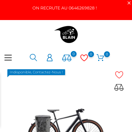
ON RECRUTE AU 0646269828 !
0
0
0
Indisponible, Contactez-Nous !