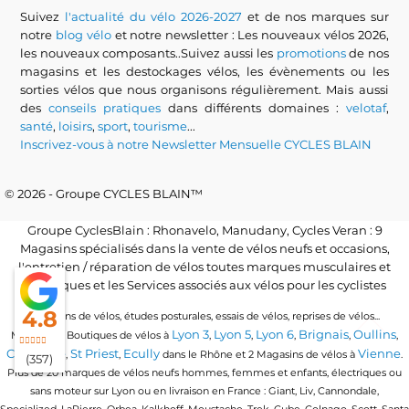
Suivez
l'actualité du vélo 2026-2027
et de nos marques sur
notre
blog vélo
et notre newsletter : Les nouveaux vélos 2026,
les nouveaux composants..Suivez aussi les
promotions
de nos
magasins et les destockages vélos, les évènements ou les
sorties vélos que nous organisons régulièrement. Mais aussi
des
conseils pratiques
dans différents domaines :
velotaf
,
santé
,
loisirs
,
sport
,
tourisme
...
Inscrivez-vous à notre Newsletter Mensuelle CYCLES BLAIN
© 2026 - Groupe CYCLES BLAIN™
Groupe CyclesBlain : Rhonavelo, Manudany, Cycles Veran : 9
Magasins spécialisés dans la vente de vélos neufs et occasions,
l'entretien / réparation de vélos toutes marques musculaires et
électriques et les Services associés aux vélos pour les cyclistes
4.8
Locations de vélos, études posturales, essais de vélos, reprises de vélos...
Lyon 3
Lyon 5
Lyon 6
Brignais
Oullins
Magasins / Boutiques de vélos à
,
,
,
,
,
Craponne
St Priest
Ecully
Vienne
,
,
dans le Rhône et 2 Magasins de vélos à
.
(357)
Plus de 20 marques de vélos neufs hommes, femmes et enfants, électriques ou
sans moteur sur Lyon ou en livraison en France : Giant, Liv, Cannondale,