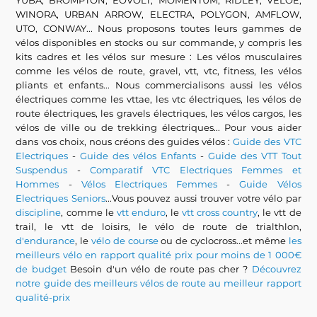
YUBA, BROMPTON, EOVOLT, MOMENTUM, RIDLEY, VELOE,
WINORA, URBAN ARROW, ELECTRA, POLYGON, AMFLOW,
UTO, CONWAY... Nous proposons toutes leurs gammes de
vélos disponibles en stocks ou sur commande, y compris les
kits cadres et les vélos sur mesure : Les vélos musculaires
comme les vélos de route, gravel, vtt, vtc, fitness, les vélos
pliants et enfants... Nous commercialisons aussi les vélos
électriques comme les vttae, les vtc électriques, les vélos de
route électriques, les gravels électriques, les vélos cargos, les
vélos de ville ou de trekking électriques... Pour vous aider
dans vos choix, nous créons des guides vélos :
Guide des VTC
Electriques
-
Guide des vélos Enfants
-
Guide des VTT Tout
Suspendus
-
Comparatif VTC Electriques Femmes et
Hommes
-
Vélos Electriques Femmes
-
Guide Vélos
Electriques Seniors
...Vous pouvez aussi trouver votre vélo par
discipline
, comme le
vtt enduro
, le
vtt cross country
, le vtt de
trail, le vtt de loisirs, le vélo de route de trialthlon,
d'endurance
, le
vélo de course
ou de cyclocross...et même
les
meilleurs vélo en rapport qualité prix pour moins de 1 000€
de budget
Besoin d'un vélo de route pas cher ?
Découvrez
notre guide des meilleurs vélos de route au meilleur rapport
qualité-prix