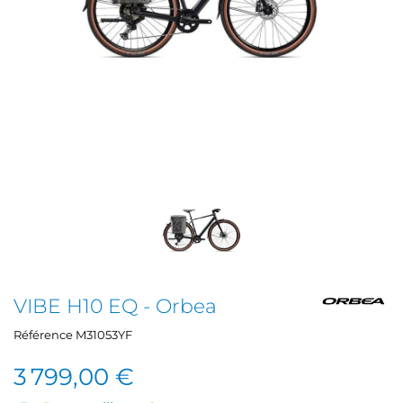
VIBE H10 EQ - Orbea
Référence
M31053YF
3 799,00 €