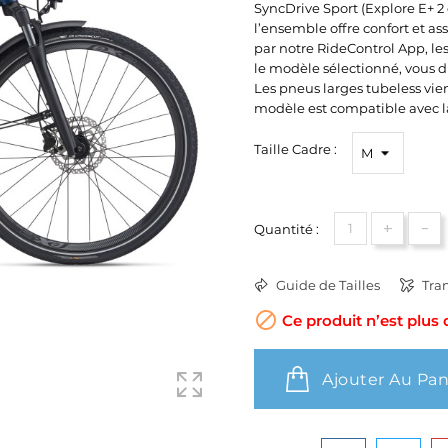
SyncDrive Sport (Explore E+ 2 e
l’ensemble offre confort et as
par notre RideControl App, le
le modèle sélectionné, vous d
Les pneus larges tubeless vien
modèle est compatible avec l
Taille Cadre :
+
-
Quantité :
Guide de Tailles
Tran

Ce produit n’est plus d
Ajouter Au Pan