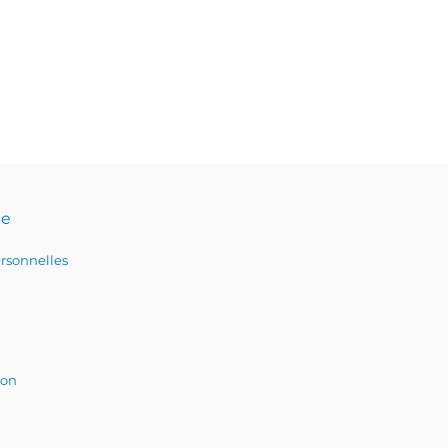
te
rsonnelles
ion