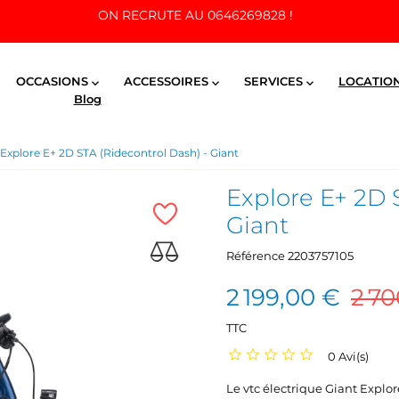
ON RECRUTE AU 0646269828 !
OCCASIONS
ACCESSOIRES
SERVICES
LOCATIO



Blog
Explore E+ 2D STA (Ridecontrol Dash) - Giant
Explore E+ 2D 
Giant
Référence
2203757105
2 199,00 €
2 70
TTC
0 Avi(s)
Le vtc électrique Giant Expl