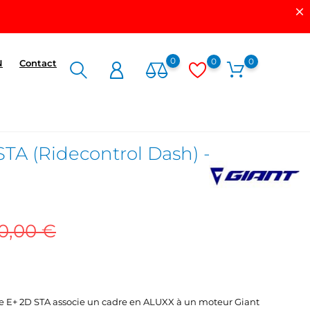
0
0
0
N
Contact
STA (Ridecontrol Dash) -
0,00 €
ore E+ 2D STA associe un cadre en ALUXX à un moteur Giant