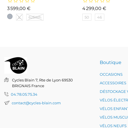
Prix
Prix
3 599,00 €
4 299,00 €
L
625Wh
50
46
Boutique
OCCASIONS
Cycles Blain
7, Rte de Lyon
69530
ACCESSOIRES
BRIGNAIS
France
DÉSTOCKAGE 
04.78.05.75.34
VÉLOS ÉLECT
contact@cycles-blain.com
VÉLOS ENFAN
VÉLOS MUSCU
VÉLOS NEUFS