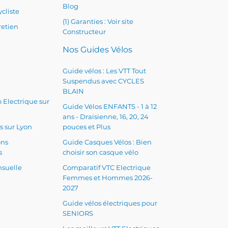
Blog
cliste
(1) Garanties : Voir site
retien
Constructeur
Nos Guides Vélos
Guide vélos : Les VTT Tout
Suspendus avec CYCLES
BLAIN
 Electrique sur
Guide Vélos ENFANTS - 1 à 12
ans - Draisienne, 16, 20, 24
s sur Lyon
pouces et Plus
ons
Guide Casques Vélos : Bien
s
choisir son casque vélo
suelle
Comparatif VTC Electrique
Femmes et Hommes 2026-
2027
Guide vélos électriques pour
SENIORS