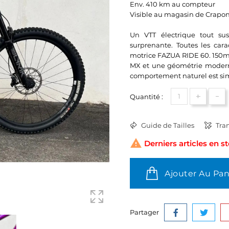
Env. 410 km au compteur
Visible au magasin de Crapo
Un VTT électrique tout su
surprenante. Toutes les cara
motrice FAZUA RIDE 60. 150
MX et une géométrie moderne 
comportement naturel est sim
+
-
Quantité :
Guide de Tailles
Tran

Derniers articles en s
Ajouter Au Pan
Partager