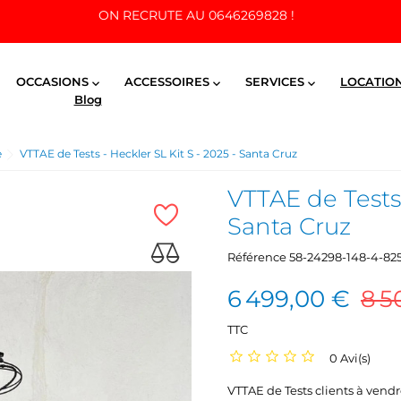
ON RECRUTE AU 0646269828 !
OCCASIONS
ACCESSOIRES
SERVICES
LOCATIO



Blog
e
VTTAE de Tests - Heckler SL Kit S - 2025 - Santa Cruz
VTTAE de Tests 
Santa Cruz
Référence
58-24298-148-4-82
6 499,00 €
8 5
TTC
0 Avi(s)
VTTAE de Tests clients à vendr