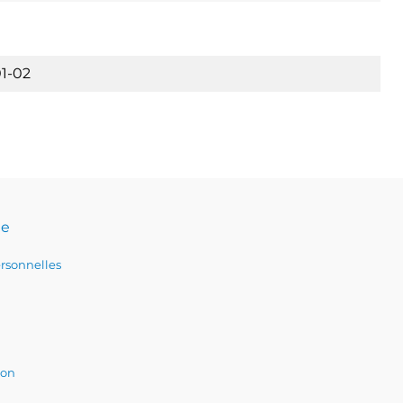
1-02
te
rsonnelles
ion