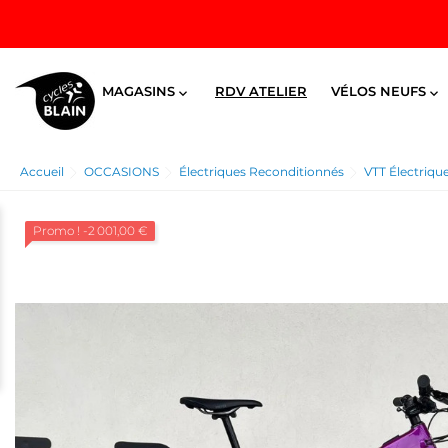
MAGASINS
RDV ATELIER
VÉLOS NEUFS


Accueil
OCCASIONS
Électriques Reconditionnés
VTT Électriqu
Promo !
-2 001,00 €