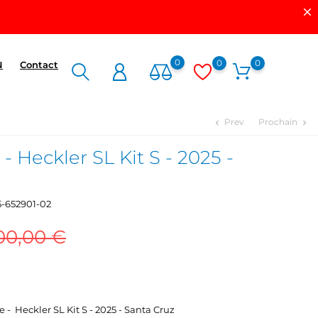
0
0
0
N
Contact
Prev
Prochain
chevron_left
chevron_right
- Heckler SL Kit S - 2025 -
5-652901-02
00,00 €
e - Heckler SL Kit S - 2025 - Santa Cruz