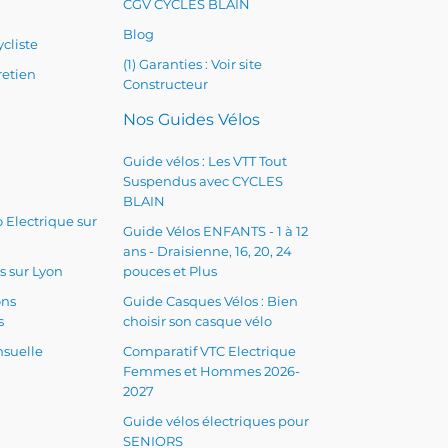
CGV CYCLES BLAIN
Blog
cliste
(1) Garanties : Voir site
retien
Constructeur
Nos Guides Vélos
Guide vélos : Les VTT Tout
Suspendus avec CYCLES
BLAIN
 Electrique sur
Guide Vélos ENFANTS - 1 à 12
ans - Draisienne, 16, 20, 24
s sur Lyon
pouces et Plus
ons
Guide Casques Vélos : Bien
s
choisir son casque vélo
suelle
Comparatif VTC Electrique
Femmes et Hommes 2026-
2027
Guide vélos électriques pour
SENIORS