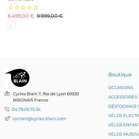
Prix de base
Prix
6 499,00 €
9 999,00 €
L
Boutique
OCCASIONS
Cycles Blain
7, Rte de Lyon
69530
ACCESSOIRES
BRIGNAIS
France
DÉSTOCKAGE 
04.78.05.75.34
VÉLOS ÉLECT
contact@cycles-blain.com
VÉLOS ENFAN
VÉLOS MUSCU