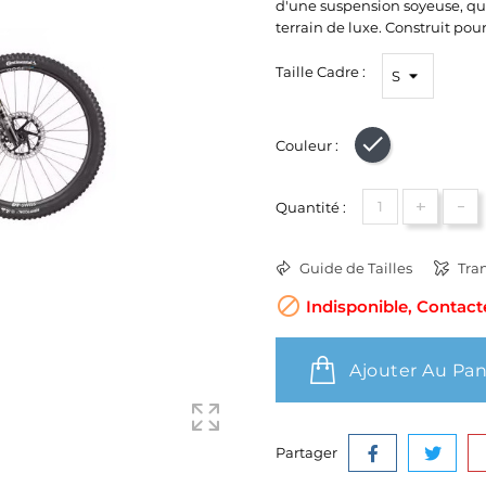
d'une suspension soyeuse, qui
terrain de luxe. Construit pour 
Taille Cadre :
Couleur :
Noir
+
-
Quantité :
Guide de Tailles
Tran

Indisponible, Contact
Ajouter Au Pan
Partager