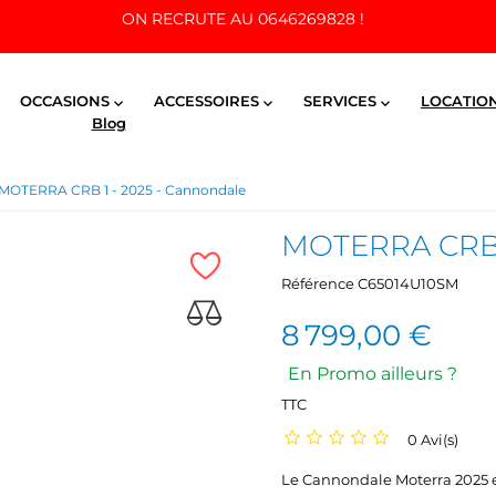
ON RECRUTE AU 0646269828 !
OCCASIONS
ACCESSOIRES
SERVICES
LOCATIO



Blog
MOTERRA CRB 1 - 2025 - Cannondale
MOTERRA CRB 1
Référence
C65014U10SM
8 799,00 €
En Promo ailleurs ?
TTC
0 Avi(s)
Le Cannondale Moterra 2025 e