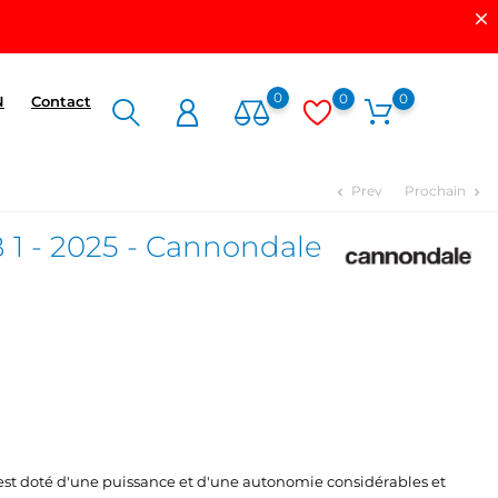
0
0
0
N
Contact
Prev
Prochain
chevron_left
chevron_right
 - 2025 - Cannondale
st doté d'une puissance et d'une autonomie considérables et