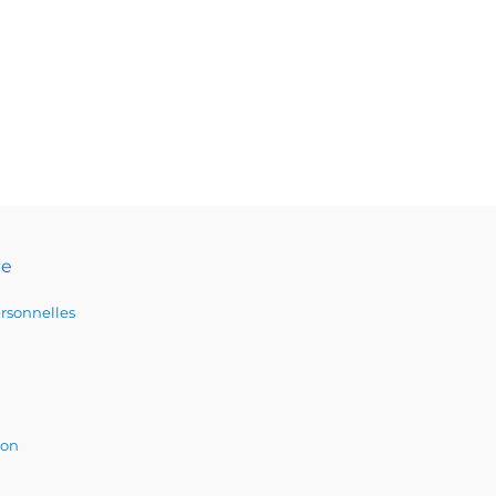
te
rsonnelles
ion