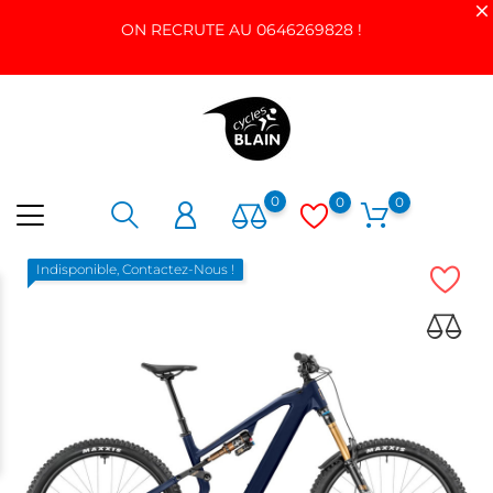
ON RECRUTE AU 0646269828 !
0
0
0
Indisponible, Contactez-Nous !