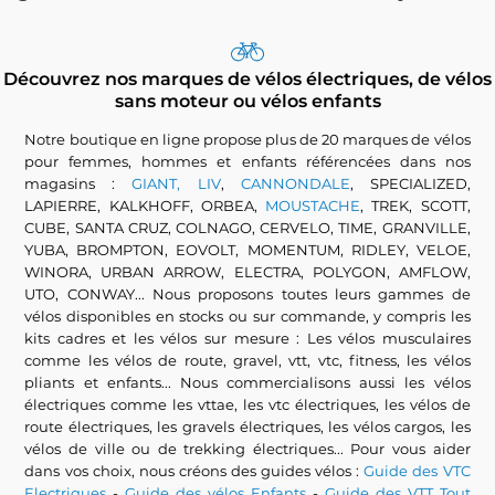
Découvrez nos marques de vélos électriques, de vélos
sans moteur ou vélos enfants
Notre boutique en ligne propose plus de 20 marques de vélos
pour femmes, hommes et enfants référencées dans nos
magasins :
GIANT, LIV
,
CANNONDALE
, SPECIALIZED,
LAPIERRE, KALKHOFF, ORBEA,
MOUSTACHE
, TREK, SCOTT,
CUBE, SANTA CRUZ, COLNAGO, CERVELO, TIME, GRANVILLE,
YUBA, BROMPTON, EOVOLT, MOMENTUM, RIDLEY, VELOE,
WINORA, URBAN ARROW, ELECTRA, POLYGON, AMFLOW,
UTO, CONWAY... Nous proposons toutes leurs gammes de
vélos disponibles en stocks ou sur commande, y compris les
kits cadres et les vélos sur mesure : Les vélos musculaires
comme les vélos de route, gravel, vtt, vtc, fitness, les vélos
pliants et enfants... Nous commercialisons aussi les vélos
électriques comme les vttae, les vtc électriques, les vélos de
route électriques, les gravels électriques, les vélos cargos, les
vélos de ville ou de trekking électriques... Pour vous aider
dans vos choix, nous créons des guides vélos :
Guide des VTC
Electriques
-
Guide des vélos Enfants
-
Guide des VTT Tout