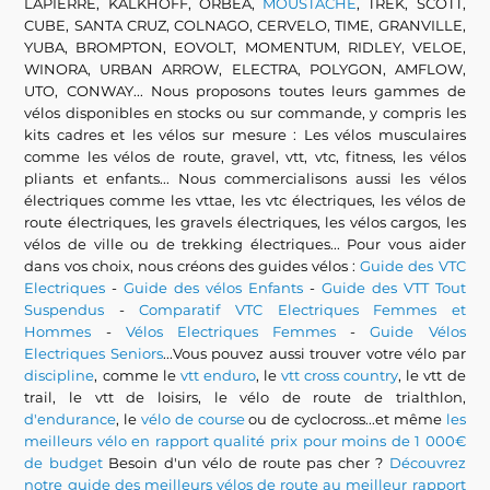
LAPIERRE, KALKHOFF, ORBEA,
MOUSTACHE
, TREK, SCOTT,
CUBE, SANTA CRUZ, COLNAGO, CERVELO, TIME, GRANVILLE,
YUBA, BROMPTON, EOVOLT, MOMENTUM, RIDLEY, VELOE,
WINORA, URBAN ARROW, ELECTRA, POLYGON, AMFLOW,
UTO, CONWAY... Nous proposons toutes leurs gammes de
vélos disponibles en stocks ou sur commande, y compris les
kits cadres et les vélos sur mesure : Les vélos musculaires
comme les vélos de route, gravel, vtt, vtc, fitness, les vélos
pliants et enfants... Nous commercialisons aussi les vélos
électriques comme les vttae, les vtc électriques, les vélos de
route électriques, les gravels électriques, les vélos cargos, les
vélos de ville ou de trekking électriques... Pour vous aider
dans vos choix, nous créons des guides vélos :
Guide des VTC
Electriques
-
Guide des vélos Enfants
-
Guide des VTT Tout
Suspendus
-
Comparatif VTC Electriques Femmes et
Hommes
-
Vélos Electriques Femmes
-
Guide Vélos
Electriques Seniors
...Vous pouvez aussi trouver votre vélo par
discipline
, comme le
vtt enduro
, le
vtt cross country
, le vtt de
trail, le vtt de loisirs, le vélo de route de trialthlon,
d'endurance
, le
vélo de course
ou de cyclocross...et même
les
meilleurs vélo en rapport qualité prix pour moins de 1 000€
de budget
Besoin d'un vélo de route pas cher ?
Découvrez
notre guide des meilleurs vélos de route au meilleur rapport