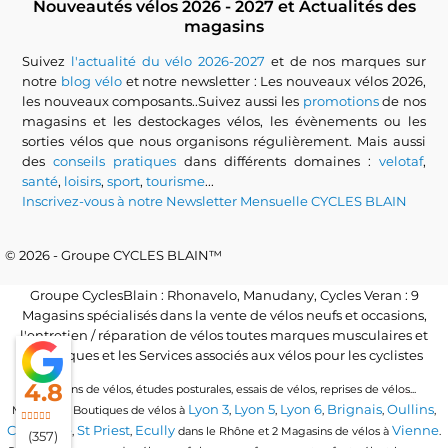
Nouveautés vélos 2026 - 2027 et Actualités des
magasins
Suivez
l'actualité du vélo 2026-2027
et de nos marques sur
notre
blog vélo
et notre newsletter : Les nouveaux vélos 2026,
les nouveaux composants..Suivez aussi les
promotions
de nos
magasins et les destockages vélos, les évènements ou les
sorties vélos que nous organisons régulièrement. Mais aussi
des
conseils pratiques
dans différents domaines :
velotaf
,
santé
,
loisirs
,
sport
,
tourisme
...
Inscrivez-vous à notre Newsletter Mensuelle CYCLES BLAIN
© 2026 - Groupe CYCLES BLAIN™
Groupe CyclesBlain : Rhonavelo, Manudany, Cycles Veran : 9
Magasins spécialisés dans la vente de vélos neufs et occasions,
l'entretien / réparation de vélos toutes marques musculaires et
électriques et les Services associés aux vélos pour les cyclistes
4.8
Locations de vélos, études posturales, essais de vélos, reprises de vélos...
Lyon 3
Lyon 5
Lyon 6
Brignais
Oullins
Magasins / Boutiques de vélos à
,
,
,
,
,
Craponne
St Priest
Ecully
Vienne
,
,
dans le Rhône et 2 Magasins de vélos à
.
(357)