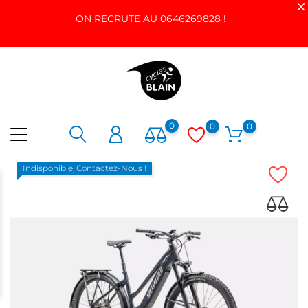
ON RECRUTE AU 0646269828 !
0
0
0
Indisponible, Contactez-Nous !