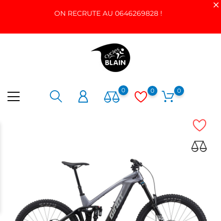
ON RECRUTE AU 0646269828 !
0
0
0