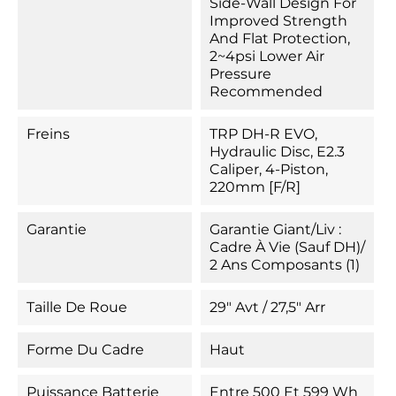
Side-Wall Design For
Improved Strength
And Flat Protection,
2~4psi Lower Air
Pressure
Recommended
Freins
TRP DH-R EVO,
Hydraulic Disc, E2.3
Caliper, 4-Piston,
220mm [F/R]
Garantie
Garantie Giant/Liv :
Cadre À Vie (sauf DH)/
2 Ans Composants (1)
Taille De Roue
29" Avt / 27,5" Arr
Forme Du Cadre
Haut
Puissance Batterie
Entre 500 Et 599 Wh