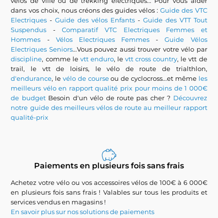
vélos de ville ou de trekking électriques... Pour vous aider
dans vos choix, nous créons des guides vélos :
Guide des VTC
Electriques
-
Guide des vélos Enfants
-
Guide des VTT Tout
Suspendus
-
Comparatif VTC Electriques Femmes et
Hommes
-
Vélos Electriques Femmes
-
Guide Vélos
Electriques Seniors
...Vous pouvez aussi trouver votre vélo par
discipline
, comme le
vtt enduro
, le
vtt cross country
, le vtt de
trail, le vtt de loisirs, le vélo de route de trialthlon,
d'endurance
, le
vélo de course
ou de cyclocross...et même
les
meilleurs vélo en rapport qualité prix pour moins de 1 000€
de budget
Besoin d'un vélo de route pas cher ?
Découvrez
notre guide des meilleurs vélos de route au meilleur rapport
qualité-prix
Paiements en plusieurs fois sans frais
Achetez votre vélo ou vos accessoires vélos de 100€ à 6 000€
en plusieurs fois sans frais ! Valables sur tous les produits et
services vendus en magasins !
En savoir plus sur nos solutions de paiements