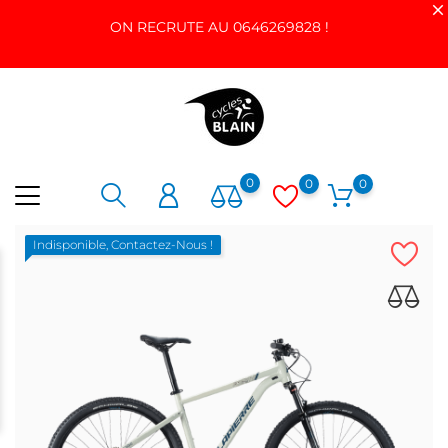
ON RECRUTE AU 0646269828 !
0
0
0
Indisponible, Contactez-Nous !