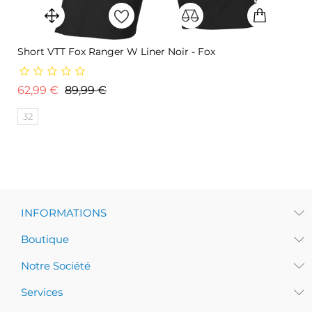
Short VTT Fox Ranger W Liner Noir - Fox
Prix de base
Prix
62,99 €
89,99 €
32
INFORMATIONS
Boutique
Notre Société
Services