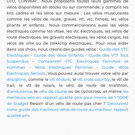
UTO, CONWAY... Nous proposons toutes leurs gammes de
vélos disponibles en stocks ou sur commande, y compris les
kits cadres et les vélos sur mesure : Les vélos musculaires
comme les vélos de route, gravel, vtt, vtc, fitness, les vélos
pliants et enfants... Nous commercialisons aussi les vélos
électriques comme les vttae, les vtc électriques, les vélos de
route électriques, les gravels électriques, les vélos cargos, les
vélos de ville ou de trekking électriques... Pour vous aider
dans vos choix, nous créons des guides vélos :
Guide des VTC
Electriques
-
Guide des vélos Enfants
-
Guide des VTT Tout
Suspendus
-
Comparatif VTC Electriques Femmes et
Hommes
-
Vélos Electriques Femmes
-
Guide Vélos
Electriques Seniors
...Vous pouvez aussi trouver votre vélo par
discipline
, comme le
vtt enduro
, le
vtt cross country
, le vtt de
trail, le vtt de loisirs, le vélo de route de trialthlon,
d'endurance
, le
vélo de course
ou de cyclocross...et même
les
meilleurs vélo en rapport qualité prix pour moins de 1 000€
de budget
Besoin d'un vélo de route pas cher ?
Découvrez
notre guide des meilleurs vélos de route au meilleur rapport
qualité-prix