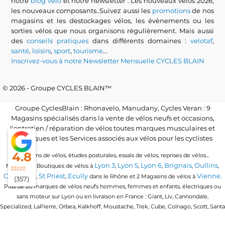
notre
blog vélo
et notre newsletter : Les nouveaux vélos 2026,
les nouveaux composants..Suivez aussi les
promotions
de nos
magasins et les destockages vélos, les évènements ou les
sorties vélos que nous organisons régulièrement. Mais aussi
des
conseils pratiques
dans différents domaines :
velotaf
,
santé
,
loisirs
,
sport
,
tourisme
...
Inscrivez-vous à notre Newsletter Mensuelle CYCLES BLAIN
© 2026 - Groupe CYCLES BLAIN™
Groupe CyclesBlain : Rhonavelo, Manudany, Cycles Veran : 9
Magasins spécialisés dans la vente de vélos neufs et occasions,
l'entretien / réparation de vélos toutes marques musculaires et
électriques et les Services associés aux vélos pour les cyclistes
4.8
Locations de vélos, études posturales, essais de vélos, reprises de vélos...
Lyon 3
Lyon 5
Lyon 6
Brignais
Oullins
Magasins / Boutiques de vélos à
,
,
,
,
,
Craponne
St Priest
Ecully
Vienne
,
,
dans le Rhône et 2 Magasins de vélos à
.
(357)
Plus de 20 marques de vélos neufs hommes, femmes et enfants, électriques ou
sans moteur sur Lyon ou en livraison en France : Giant, Liv, Cannondale,
Specialized, LaPierre, Orbea, Kalkhoff, Moustache, Trek, Cube, Colnago, Scott, Santa
Cruz, Granville, Urban Arrow, Momentum, Cervelo, Electra, Veloe, Eovolt, Time,