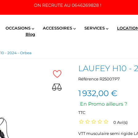
ON RECRUTE AU 0646269828 !
OCCASIONS
ACCESSOIRES
SERVICES
LOCATIO



Blog
0 - 2024 - Orbea
LAUFEY H10 - 
Référence
R25007P7
1 932,00 €
En Promo ailleurs ?
TTC
0 Avi(s)
VTT musculaire semi rigide LA