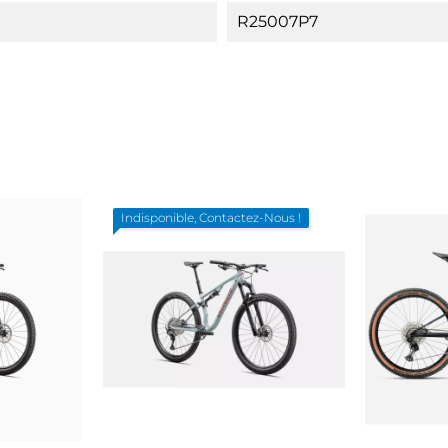
R25007P7
Indisponible, Contactez-Nous !