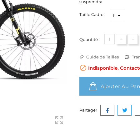
susprendra
Taille Cadre :
+
-
Quantité :
Guide de Tailles
Tran

Indisponible, Contact
Ajouter Au Pan
Partager