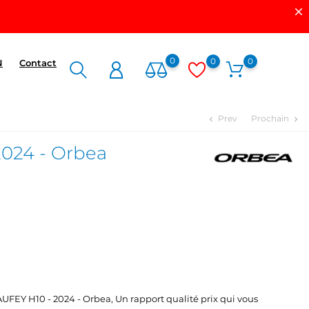
0
0
0
N
Contact
Prev
Prochain
chevron_left
chevron_right
2024 - Orbea
UFEY H10 - 2024 - Orbea, Un rapport qualité prix qui vous