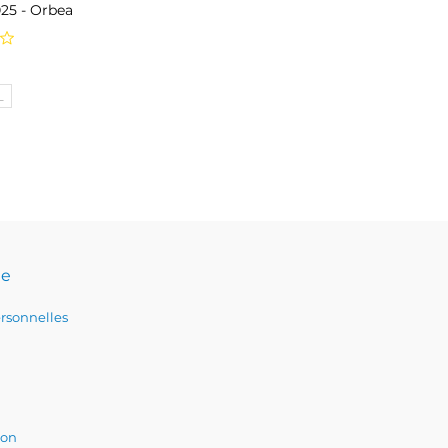
025 - Orbea
Prix
€
L
te
rsonnelles
ion