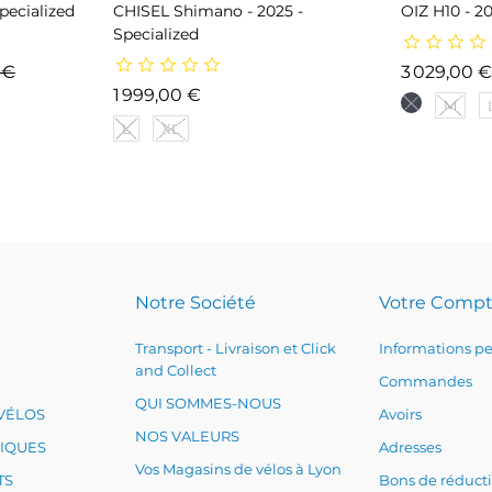
ecialized
CHISEL Shimano - 2025 -
OIZ H10 - 2
Specialized
ase
Prix
 €
3 029,00 
Prix
1 999,00 €
M
L
XL
Notre Société
Votre Comp
Transport - Livraison et Click
Informations pe
and Collect
Commandes
QUI SOMMES-NOUS
VÉLOS
Avoirs
NOS VALEURS
RIQUES
Adresses
Vos Magasins de vélos à Lyon
TS
Bons de réduct