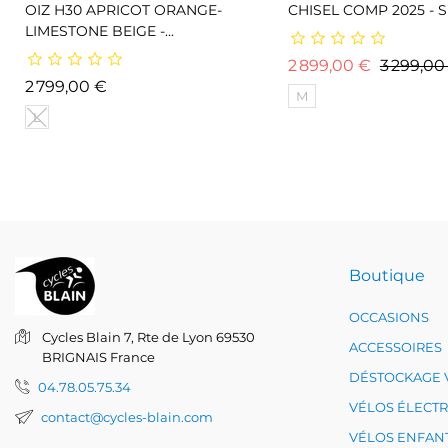
OIZ H30 APRICOT ORANGE-
CHISEL COMP 2025 - Sp
LIMESTONE BEIGE -...
Prix de b
2 899,00 €
3 299,00
Prix
2 799,00 €
M
L
Boutique
OCCASIONS
Cycles Blain
7, Rte de Lyon
69530
ACCESSOIRES
BRIGNAIS
France
DÉSTOCKAGE 
04.78.05.75.34
VÉLOS ÉLECT
contact@cycles-blain.com
VÉLOS ENFAN