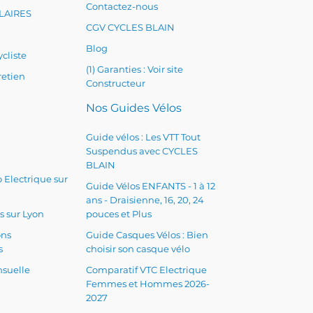
Contactez-nous
LAIRES
CGV CYCLES BLAIN
Blog
cliste
(1) Garanties : Voir site
retien
Constructeur
Nos Guides Vélos
Guide vélos : Les VTT Tout
Suspendus avec CYCLES
BLAIN
 Electrique sur
Guide Vélos ENFANTS - 1 à 12
ans - Draisienne, 16, 20, 24
s sur Lyon
pouces et Plus
ons
Guide Casques Vélos : Bien
s
choisir son casque vélo
suelle
Comparatif VTC Electrique
Femmes et Hommes 2026-
2027