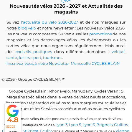
Nouveautés vélos 2026 - 2027 et Actualités des
magasins
Suivez
l'actualité du vélo 2026-2027
et de nos marques sur
notre
blog vélo
et notre newsletter : Les nouveaux vélos 2026,
les nouveaux composants..Suivez aussi les
promotions
de nos
magasins et les destockages vélos, les évènements ou les
sorties vélos que nous organisons régulièrement. Mais aussi
des
conseils pratiques
dans différents domaines :
velotaf
,
santé
,
loisirs
,
sport
,
tourisme
...
Inscrivez-vous à notre Newsletter Mensuelle CYCLES BLAIN
© 2026 - Groupe CYCLES BLAIN™
Groupe CyclesBlain : Rhonavelo, Manudany, Cycles Veran : 9
Magasins spécialisés dans la vente de vélos neufs et occasions,
l'entretien / réparation de vélos toutes marques musculaires et
électriques et les Services associés aux vélos pour les cyclistes
4.8
Locations de vélos, études posturales, essais de vélos, reprises de vélos...
Lyon 3
Lyon 5
Lyon 6
Brignais
Oullins
Magasins / Boutiques de vélos à
,
,
,
,
,
Craponne
St Priest
Ecully
Vienne
,
,
dans le Rhône et 2 Magasins de vélos à
.