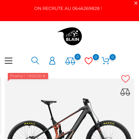
ON RECRUTE AU 0646269828 !
0
0
0
Promo !
-1 500,00 €