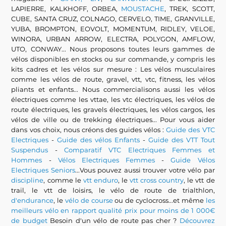
LAPIERRE, KALKHOFF, ORBEA,
MOUSTACHE
, TREK, SCOTT,
CUBE, SANTA CRUZ, COLNAGO, CERVELO, TIME, GRANVILLE,
YUBA, BROMPTON, EOVOLT, MOMENTUM, RIDLEY, VELOE,
WINORA, URBAN ARROW, ELECTRA, POLYGON, AMFLOW,
UTO, CONWAY... Nous proposons toutes leurs gammes de
vélos disponibles en stocks ou sur commande, y compris les
kits cadres et les vélos sur mesure : Les vélos musculaires
comme les vélos de route, gravel, vtt, vtc, fitness, les vélos
pliants et enfants... Nous commercialisons aussi les vélos
électriques comme les vttae, les vtc électriques, les vélos de
route électriques, les gravels électriques, les vélos cargos, les
vélos de ville ou de trekking électriques... Pour vous aider
dans vos choix, nous créons des guides vélos :
Guide des VTC
Electriques
-
Guide des vélos Enfants
-
Guide des VTT Tout
Suspendus
-
Comparatif VTC Electriques Femmes et
Hommes
-
Vélos Electriques Femmes
-
Guide Vélos
Electriques Seniors
...Vous pouvez aussi trouver votre vélo par
discipline
, comme le
vtt enduro
, le
vtt cross country
, le vtt de
trail, le vtt de loisirs, le vélo de route de trialthlon,
d'endurance
, le
vélo de course
ou de cyclocross...et même
les
meilleurs vélo en rapport qualité prix pour moins de 1 000€
de budget
Besoin d'un vélo de route pas cher ?
Découvrez