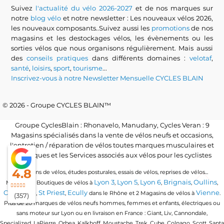
Suivez
l'actualité du vélo 2026-2027
et de nos marques sur
notre
blog vélo
et notre newsletter : Les nouveaux vélos 2026,
les nouveaux composants..Suivez aussi les
promotions
de nos
magasins et les destockages vélos, les évènements ou les
sorties vélos que nous organisons régulièrement. Mais aussi
des
conseils pratiques
dans différents domaines :
velotaf
,
santé
,
loisirs
,
sport
,
tourisme
...
Inscrivez-vous à notre Newsletter Mensuelle CYCLES BLAIN
© 2026 - Groupe CYCLES BLAIN™
Groupe CyclesBlain : Rhonavelo, Manudany, Cycles Veran : 9
Magasins spécialisés dans la vente de vélos neufs et occasions,
l'entretien / réparation de vélos toutes marques musculaires et
électriques et les Services associés aux vélos pour les cyclistes
4.8
Locations de vélos, études posturales, essais de vélos, reprises de vélos...
Lyon 3
Lyon 5
Lyon 6
Brignais
Oullins
Magasins / Boutiques de vélos à
,
,
,
,
,
Craponne
St Priest
Ecully
Vienne
,
,
dans le Rhône et 2 Magasins de vélos à
.
(357)
Plus de 20 marques de vélos neufs hommes, femmes et enfants, électriques ou
sans moteur sur Lyon ou en livraison en France : Giant, Liv, Cannondale,
Specialized, LaPierre, Orbea, Kalkhoff, Moustache, Trek, Cube, Colnago, Scott, Santa