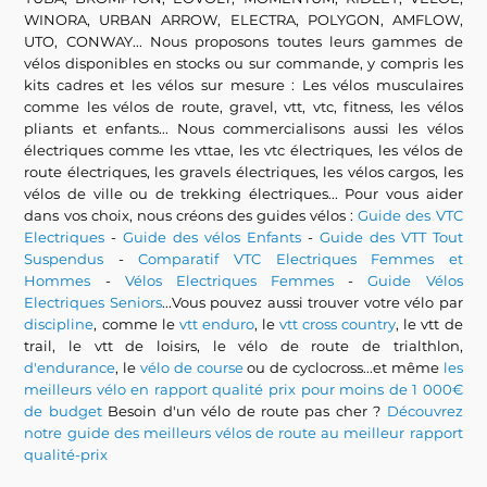
WINORA, URBAN ARROW, ELECTRA, POLYGON, AMFLOW,
UTO, CONWAY... Nous proposons toutes leurs gammes de
vélos disponibles en stocks ou sur commande, y compris les
kits cadres et les vélos sur mesure : Les vélos musculaires
comme les vélos de route, gravel, vtt, vtc, fitness, les vélos
pliants et enfants... Nous commercialisons aussi les vélos
électriques comme les vttae, les vtc électriques, les vélos de
route électriques, les gravels électriques, les vélos cargos, les
vélos de ville ou de trekking électriques... Pour vous aider
dans vos choix, nous créons des guides vélos :
Guide des VTC
Electriques
-
Guide des vélos Enfants
-
Guide des VTT Tout
Suspendus
-
Comparatif VTC Electriques Femmes et
Hommes
-
Vélos Electriques Femmes
-
Guide Vélos
Electriques Seniors
...Vous pouvez aussi trouver votre vélo par
discipline
, comme le
vtt enduro
, le
vtt cross country
, le vtt de
trail, le vtt de loisirs, le vélo de route de trialthlon,
d'endurance
, le
vélo de course
ou de cyclocross...et même
les
meilleurs vélo en rapport qualité prix pour moins de 1 000€
de budget
Besoin d'un vélo de route pas cher ?
Découvrez
notre guide des meilleurs vélos de route au meilleur rapport
qualité-prix