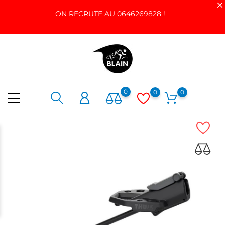
ON RECRUTE AU 0646269828 !
0
0
0