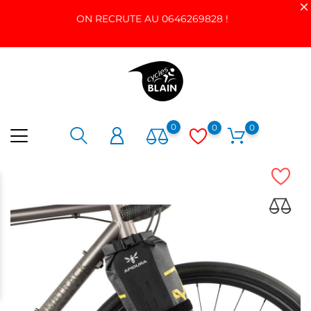
ON RECRUTE AU 0646269828 !
0
0
0