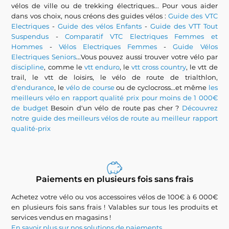
vélos de ville ou de trekking électriques... Pour vous aider
dans vos choix, nous créons des guides vélos :
Guide des VTC
Electriques
-
Guide des vélos Enfants
-
Guide des VTT Tout
Suspendus
-
Comparatif VTC Electriques Femmes et
Hommes
-
Vélos Electriques Femmes
-
Guide Vélos
Electriques Seniors
...Vous pouvez aussi trouver votre vélo par
discipline
, comme le
vtt enduro
, le
vtt cross country
, le vtt de
trail, le vtt de loisirs, le vélo de route de trialthlon,
d'endurance
, le
vélo de course
ou de cyclocross...et même
les
meilleurs vélo en rapport qualité prix pour moins de 1 000€
de budget
Besoin d'un vélo de route pas cher ?
Découvrez
notre guide des meilleurs vélos de route au meilleur rapport
qualité-prix
Paiements en plusieurs fois sans frais
Achetez votre vélo ou vos accessoires vélos de 100€ à 6 000€
en plusieurs fois sans frais ! Valables sur tous les produits et
services vendus en magasins !
En savoir plus sur nos solutions de paiements