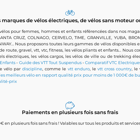
marques de vélos électriques, de vélos sans moteur o
 vélos pour femmes, hommes et enfants référencées dans nos magas
, SANTA CRUZ, COLNAGO, CERVELO, TIME, GRANVILLE, YUBA, BR
 Nous proposons toutes leurs gammes de vélos disponibles en st
route, gravel, vtt, vtc, fitness, les vélos pliants et enfants... Nous
vels électriques, les vélos cargos, les vélos de ville ou de trekking é
 Enfants
-
Guide des VTT Tout Suspendus
-
Comparatif VTC Electriq
re vélo par
discipline
, comme le
vtt enduro
, le
vtt cross country
, le
les meilleurs vélo en rapport qualité prix pour moins de 1 000€ de b
lité-prix
Paiements en plusieurs fois sans frais
 en plusieurs fois sans frais ! Valables sur tous les produits et servi