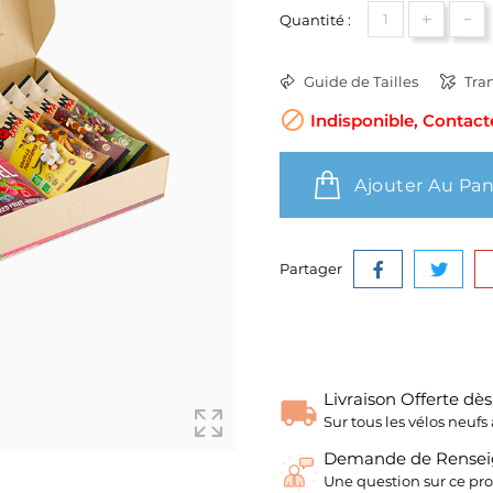
+
-
Quantité :
Guide de Tailles
Tran

Indisponible, Contact
Ajouter Au Pan
Partager
Livraison Offerte dè
Sur tous les vélos neu
Demande de Rense
Une question sur ce pro