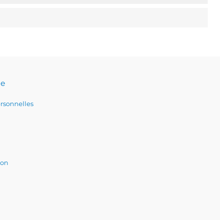
te
rsonnelles
ion