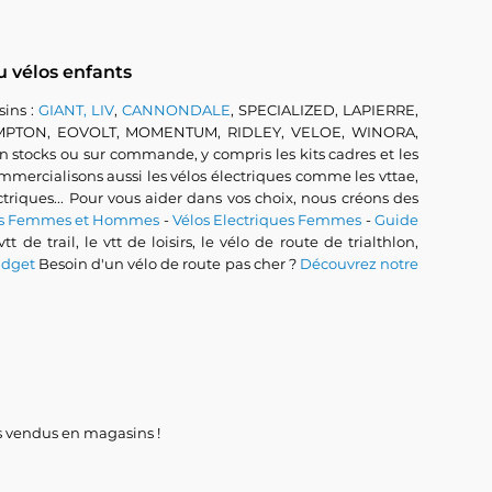
u vélos enfants
ins :
GIANT, LIV
,
CANNONDALE
, SPECIALIZED, LAPIERRE,
OMPTON, EOVOLT, MOMENTUM, RIDLEY, VELOE, WINORA,
ocks ou sur commande, y compris les kits cadres et les
 commercialisons aussi les vélos électriques comme les vttae,
lectriques... Pour vous aider dans vos choix, nous créons des
ues Femmes et Hommes
-
Vélos Electriques Femmes
-
Guide
 vtt de trail, le vtt de loisirs, le vélo de route de trialthlon,
udget
Besoin d'un vélo de route pas cher ?
Découvrez notre
ces vendus en magasins !