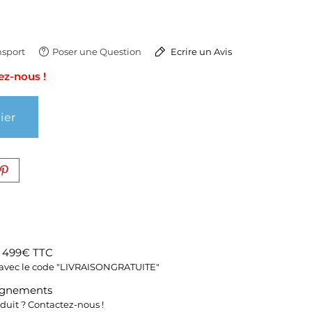
sport
Poser une Question
Ecrire un Avis
ez-nous !
ier
s 499€ TTC
fs avec le code "LIVRAISONGRATUITE"
ignements
duit ? Contactez-nous !