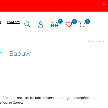
0
0
0
N
Contact
Prochain
chevron_right
on - Baouw
, profite de 12 recettes de barres, compotes et gels énergétiques
es Yoann Conte.