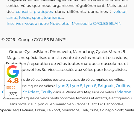
sorties vélos que nous organisons régulièrement. Mais aussi
des
conseils pratiques
dans différents domaines :
velotaf
,
santé
,
loisirs
,
sport
,
tourisme
...
Inscrivez-vous à notre Newsletter Mensuelle CYCLES BLAIN
© 2026 - Groupe CYCLES BLAIN™
Groupe CyclesBlain : Rhonavelo, Manudany, Cycles Veran : 9
Magasins spécialisés dans la vente de vélos neufs et occasions,
l'entretien / réparation de vélos toutes marques musculaires et
électriques et les Services associés aux vélos pour les cyclistes
4.8
Locations de vélos, études posturales, essais de vélos, reprises de vélos...
Lyon 3
Lyon 5
Lyon 6
Brignais
Oullins
Magasins / Boutiques de vélos à
,
,
,
,
,
Craponne
St Priest
Ecully
Vienne
,
,
dans le Rhône et 2 Magasins de vélos à
.
(357)
Plus de 20 marques de vélos neufs hommes, femmes et enfants, électriques ou
sans moteur sur Lyon ou en livraison en France : Giant, Liv, Cannondale,
Specialized, LaPierre, Orbea, Kalkhoff, Moustache, Trek, Cube, Colnago, Scott, Santa
Cruz, Granville, Urban Arrow, Momentum, Cervelo, Electra, Veloe, Eovolt, Time,
Winora, Ridley, Brompton, Polygon, Amflow, Uto, Conway...
Trouvez votre vélo quel que soit votre discipline de vélo : vélo de route, vtt, vtc,