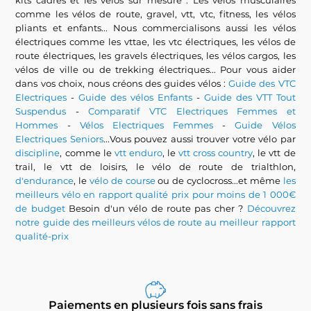
kits cadres et les vélos sur mesure : Les vélos musculaires
comme les vélos de route, gravel, vtt, vtc, fitness, les vélos
pliants et enfants... Nous commercialisons aussi les vélos
électriques comme les vttae, les vtc électriques, les vélos de
route électriques, les gravels électriques, les vélos cargos, les
vélos de ville ou de trekking électriques... Pour vous aider
dans vos choix, nous créons des guides vélos :
Guide des VTC
Electriques
-
Guide des vélos Enfants
-
Guide des VTT Tout
Suspendus
-
Comparatif VTC Electriques Femmes et
Hommes
-
Vélos Electriques Femmes
-
Guide Vélos
Electriques Seniors
...Vous pouvez aussi trouver votre vélo par
discipline
, comme le
vtt enduro
, le
vtt cross country
, le vtt de
trail, le vtt de loisirs, le vélo de route de trialthlon,
d'endurance
, le
vélo de course
ou de cyclocross...et même
les
meilleurs vélo en rapport qualité prix pour moins de 1 000€
de budget
Besoin d'un vélo de route pas cher ?
Découvrez
notre guide des meilleurs vélos de route au meilleur rapport
qualité-prix
Paiements en plusieurs fois sans frais