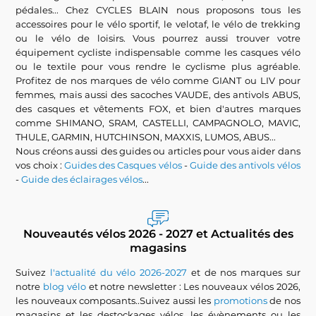
pédales... Chez CYCLES BLAIN nous proposons tous les
accessoires pour le vélo sportif, le velotaf, le vélo de trekking
ou le vélo de loisirs. Vous pourrez aussi trouver votre
équipement cycliste indispensable comme les casques vélo
ou le textile pour vous rendre le cyclisme plus agréable.
Profitez de nos marques de vélo comme GIANT ou LIV pour
femmes, mais aussi des sacoches VAUDE, des antivols ABUS,
des casques et vêtements FOX, et bien d'autres marques
comme SHIMANO, SRAM, CASTELLI, CAMPAGNOLO, MAVIC,
THULE, GARMIN, HUTCHINSON, MAXXIS, LUMOS, ABUS...
Nous créons aussi des guides ou articles pour vous aider dans
vos choix :
Guides des Casques vélos
-
Guide des antivols vélos
-
Guide des éclairages vélos
...
Nouveautés vélos 2026 - 2027 et Actualités des
magasins
Suivez
l'actualité du vélo 2026-2027
et de nos marques sur
notre
blog vélo
et notre newsletter : Les nouveaux vélos 2026,
les nouveaux composants..Suivez aussi les
promotions
de nos
magasins et les destockages vélos, les évènements ou les