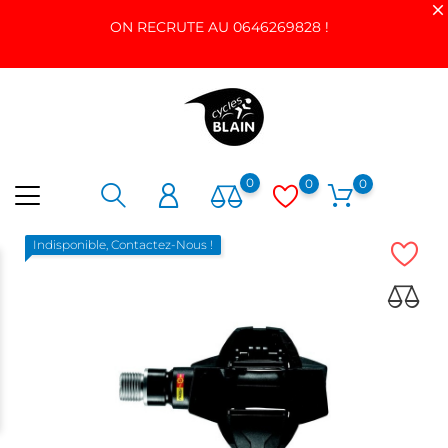
ON RECRUTE AU 0646269828 !
0
0
0
Indisponible, Contactez-Nous !