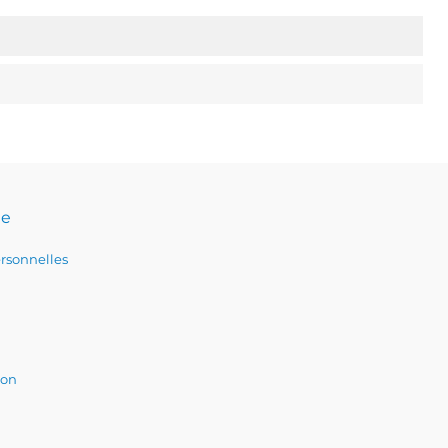
te
rsonnelles
ion