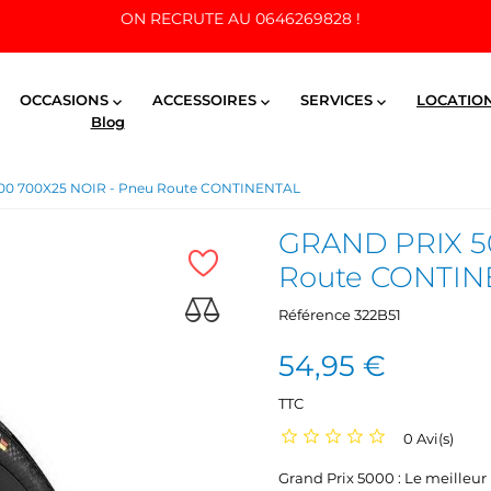
ON RECRUTE AU 0646269828 !
OCCASIONS
ACCESSOIRES
SERVICES
LOCATIO



Blog
0 700X25 NOIR - Pneu Route CONTINENTAL
GRAND PRIX 5
Route CONTIN
Référence
322B51
54,95 €
TTC
0 Avi(s)
Grand Prix 5000 : Le meilleu