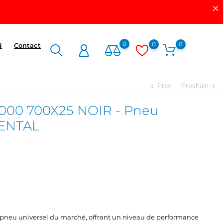
0
0
0
N
Contact
Prev
Prochain
chevron_left
chevron_right
000 700X25 NOIR - Pneu
ENTAL
r pneu universel du marché, offrant un niveau de performance