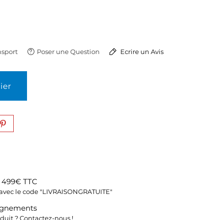
sport
Poser une Question
Ecrire un Avis
ier
s 499€ TTC
fs avec le code "LIVRAISONGRATUITE"
ignements
duit ? Contactez-nous !