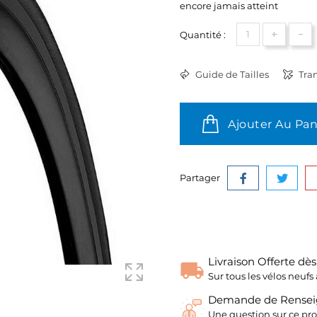
encore jamais atteint
+
-
Quantité :
Guide de Tailles
Tran
Ajouter Au Pan
Partager
Livraison Offerte dè
Sur tous les vélos neu
Demande de Rense
Une question sur ce pro