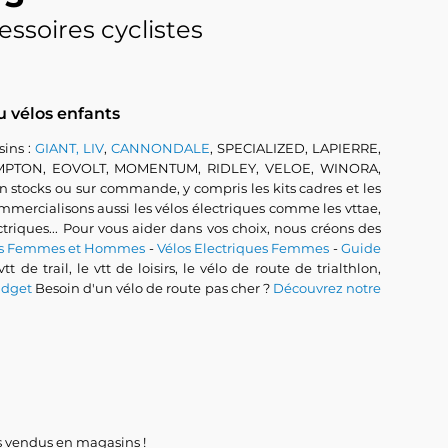
essoires cyclistes
u vélos enfants
ins :
GIANT, LIV
,
CANNONDALE
, SPECIALIZED, LAPIERRE,
OMPTON, EOVOLT, MOMENTUM, RIDLEY, VELOE, WINORA,
ocks ou sur commande, y compris les kits cadres et les
 commercialisons aussi les vélos électriques comme les vttae,
lectriques... Pour vous aider dans vos choix, nous créons des
ues Femmes et Hommes
-
Vélos Electriques Femmes
-
Guide
 vtt de trail, le vtt de loisirs, le vélo de route de trialthlon,
udget
Besoin d'un vélo de route pas cher ?
Découvrez notre
ces vendus en magasins !