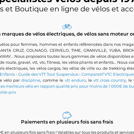
s et Boutique en ligne de vélos et acc
marques de vélos électriques, de vélos sans moteur o
 vélos pour femmes, hommes et enfants référencées dans nos magas
, SANTA CRUZ, COLNAGO, CERVELO, TIME, GRANVILLE, YUBA, BR
 Nous proposons toutes leurs gammes de vélos disponibles en st
route, gravel, vtt, vtc, fitness, les vélos pliants et enfants... Nous
vels électriques, les vélos cargos, les vélos de ville ou de trekking é
 Enfants
-
Guide des VTT Tout Suspendus
-
Comparatif VTC Electriq
re vélo par
discipline
, comme le
vtt enduro
, le
vtt cross country
, le
les meilleurs vélo en rapport qualité prix pour moins de 1 000€ de b
lité-prix
Paiements en plusieurs fois sans frais
 en plusieurs fois sans frais ! Valables sur tous les produits et servi