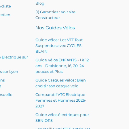
Blog
cliste
(1) Garanties : Voir site
retien
Constructeur
Nos Guides Vélos
Guide vélos : Les VTT Tout
Suspendus avec CYCLES
BLAIN
 Electrique sur
Guide Vélos ENFANTS - 1 à 12
ans - Draisienne, 16, 20, 24
s sur Lyon
pouces et Plus
ons
Guide Casques Vélos : Bien
s
choisir son casque vélo
suelle
Comparatif VTC Electrique
Femmes et Hommes 2026-
2027
Guide vélos électriques pour
SENIORS
Les meilleurs VTT Electriques