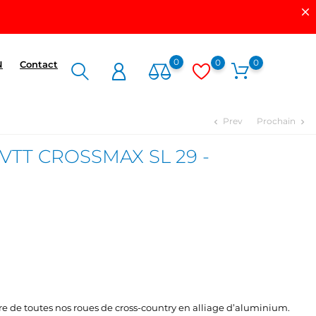
0
0
0
N
Contact
Prev
Prochain
chevron_left
chevron_right
s VTT CROSSMAX SL 29 -
re de toutes nos roues de cross-country en alliage d’aluminium.