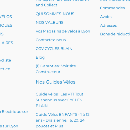
and Collect
Commandes
QUI SOMMES-NOUS
VÉLOS
Avoirs
NOS VALEURS
RIQUES
Adresses
Vos Magasins de vélos à Lyon
TS
Bons de réduct
Contactez-nous
LAIRES
CGV CYCLES BLAIN
Blog
cliste
(1) Garanties : Voir site
retien
Constructeur
Nos Guides Vélos
Guide vélos : Les VTT Tout
Suspendus avec CYCLES
BLAIN
 Electrique sur
Guide Vélos ENFANTS - 1 à 12
ans - Draisienne, 16, 20, 24
s sur Lyon
pouces et Plus