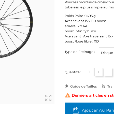
Pour les mordus de cross-count
tubeless le plus simple au mo
Poids Paire : 1695 g
Axes : avant 15 x 110 boost ;
arrière 12 x 148
boost Infinity hubs
Axe avant : Axe traversant 15 x
boost Roue libre : XD
Type de Freinage :
+
-
Quantité :
Guide de Tailles
Tran

Derniers articles en s
Ajouter Au Pan