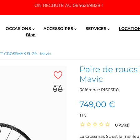
ON RECRUTE AU 0646269828 !
OCCASIONS
ACCESSOIRES
SERVICES
LOCATIO



Blog
VTT CROSSMAX SL 29 - Mavic
Paire de roue
Mavic
Référence
P1603110
749,00 €
TTC
0 Avi(s)
La Crossmax SL est la meilleu