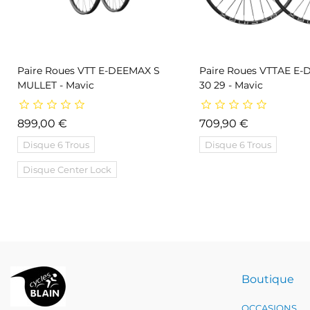
Paire Roues VTT E-DEEMAX S
Paire Roues VTTAE E
MULLET - Mavic
30 29 - Mavic
Prix
Prix
899,00 €
709,90 €
Disque 6 Trous
Disque 6 Trous
Disque Center Lock
Boutique
OCCASIONS