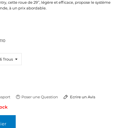
ry, cette roue de 29’’, légère et efficace, propose le système
nde, à un prix abordable.
 110
sport
Poser une Question
Ecrire un Avis
tock
ier