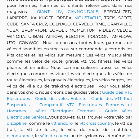
pour femmes, hommes et enfants référencées dans nos
magasins :
GIANT, LIV
,
CANNONDALE
, SPECIALIZED,
LAPIERRE, KALKHOFF, ORBEA,
MOUSTACHE
, TREK, SCOTT,
CUBE, SANTA CRUZ, COLNAGO, CERVELO, TIME, GRANVILLE,
YUBA, BROMPTON, EOVOLT, MOMENTUM, RIDLEY, VELOE,
WINORA, URBAN ARROW, ELECTRA, POLYGON, AMFLOW,
UTO, CONWAY... Nous proposons toutes leurs gammes de
vélos disponibles en stocks ou sur commande, y compris les
kits cadres et les vélos sur mesure : Les vélos musculaires
comme les vélos de route, gravel, vtt, vtc, fitness, les vélos
pliants et enfants... Nous commercialisons aussi les vélos
électriques comme les vttae, les vtc électriques, les vélos de
route électriques, les gravels électriques, les vélos cargos, les
vélos de ville ou de trekking électriques... Pour vous aider
dans vos choix, nous créons des guides vélos :
Guide des VTC
Electriques
-
Guide des vélos Enfants
-
Guide des VTT Tout
Suspendus
-
Comparatif VTC Electriques Femmes et
Hommes
-
Vélos Electriques Femmes
-
Guide Vélos
Electriques Seniors
...Vous pouvez aussi trouver votre vélo par
discipline
, comme le
vtt enduro
, le
vtt cross country
, le vtt de
trail, le vtt de loisirs, le vélo de route de trialthlon,
d'endurance
, le
vélo de course
ou de cyclocross...et même
les