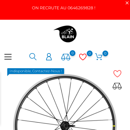
ON RECRUTE AU 0646269828 !
0
0
0
Indisponible, Contactez-Nous !