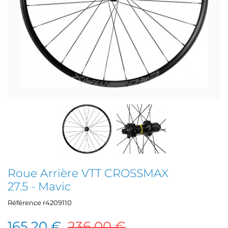
Roue Arrière VTT CROSSMAX
27.5 - Mavic
Référence
r4209110
165,20 €
236,00 €