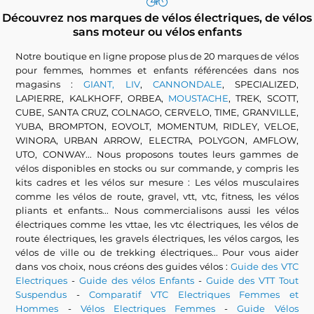
Découvrez nos marques de vélos électriques, de vélos
sans moteur ou vélos enfants
Notre boutique en ligne propose plus de 20 marques de vélos
pour femmes, hommes et enfants référencées dans nos
magasins :
GIANT, LIV
,
CANNONDALE
, SPECIALIZED,
LAPIERRE, KALKHOFF, ORBEA,
MOUSTACHE
, TREK, SCOTT,
CUBE, SANTA CRUZ, COLNAGO, CERVELO, TIME, GRANVILLE,
YUBA, BROMPTON, EOVOLT, MOMENTUM, RIDLEY, VELOE,
WINORA, URBAN ARROW, ELECTRA, POLYGON, AMFLOW,
UTO, CONWAY... Nous proposons toutes leurs gammes de
vélos disponibles en stocks ou sur commande, y compris les
kits cadres et les vélos sur mesure : Les vélos musculaires
comme les vélos de route, gravel, vtt, vtc, fitness, les vélos
pliants et enfants... Nous commercialisons aussi les vélos
électriques comme les vttae, les vtc électriques, les vélos de
route électriques, les gravels électriques, les vélos cargos, les
vélos de ville ou de trekking électriques... Pour vous aider
dans vos choix, nous créons des guides vélos :
Guide des VTC
Electriques
-
Guide des vélos Enfants
-
Guide des VTT Tout
Suspendus
-
Comparatif VTC Electriques Femmes et
Hommes
-
Vélos Electriques Femmes
-
Guide Vélos