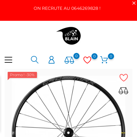
ON RECRUTE AU 0646269828 !
0
0
0
Promo !
-30%