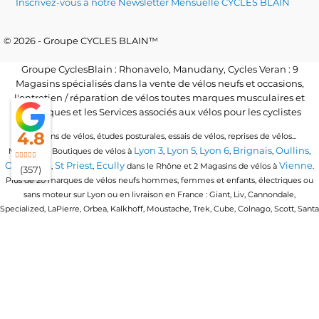
Inscrivez-vous à notre Newsletter Mensuelle CYCLES BLAIN
© 2026 - Groupe CYCLES BLAIN™
Groupe CyclesBlain : Rhonavelo, Manudany, Cycles Veran : 9
Magasins spécialisés dans la vente de vélos neufs et occasions,
l'entretien / réparation de vélos toutes marques musculaires et
électriques et les Services associés aux vélos pour les cyclistes
4.8
Locations de vélos, études posturales, essais de vélos, reprises de vélos...
Lyon 3
Lyon 5
Lyon 6
Brignais
Oullins
Magasins / Boutiques de vélos à
,
,
,
,
,
Craponne
St Priest
Ecully
Vienne
,
,
dans le Rhône et 2 Magasins de vélos à
.
(357)
Plus de 20 marques de vélos neufs hommes, femmes et enfants, électriques ou
sans moteur sur Lyon ou en livraison en France : Giant, Liv, Cannondale,
Specialized, LaPierre, Orbea, Kalkhoff, Moustache, Trek, Cube, Colnago, Scott, Santa
Cruz, Granville, Urban Arrow, Momentum, Cervelo, Electra, Veloe, Eovolt, Time,
Winora, Ridley, Brompton, Polygon, Amflow, Uto, Conway...
Trouvez votre vélo quel que soit votre discipline de vélo : vélo de route, vtt, vtc,
gravel, vélo de ville urbain, vélo pliant ou compact, vélo cargo ou longtail, vélo
enfants en 16 pouces, 20 pouces et 24 pouces, vtt tout suspendu, vtt semi rigide, vtt
électrique, vtt enduro, vtt cross country, vtt trail, vtt all mountain, vélo ballades &
vélo de triathlon
loisirs, vélo de route endurance, vélo de course,