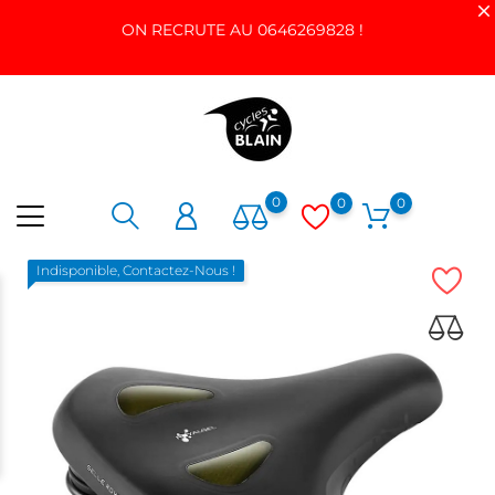
ON RECRUTE AU 0646269828 !
0
0
0
Indisponible, Contactez-Nous !