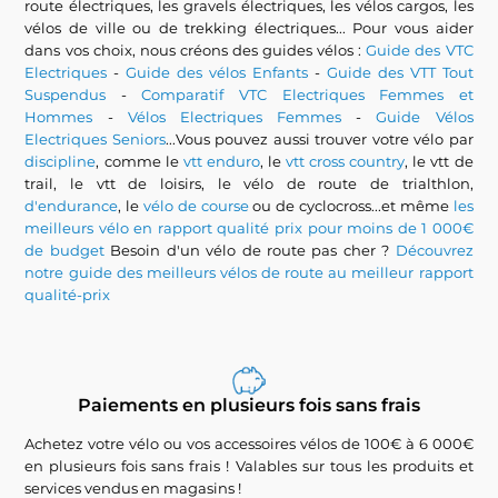
route électriques, les gravels électriques, les vélos cargos, les
vélos de ville ou de trekking électriques... Pour vous aider
dans vos choix, nous créons des guides vélos :
Guide des VTC
Electriques
-
Guide des vélos Enfants
-
Guide des VTT Tout
Suspendus
-
Comparatif VTC Electriques Femmes et
Hommes
-
Vélos Electriques Femmes
-
Guide Vélos
Electriques Seniors
...Vous pouvez aussi trouver votre vélo par
discipline
, comme le
vtt enduro
, le
vtt cross country
, le vtt de
trail, le vtt de loisirs, le vélo de route de trialthlon,
d'endurance
, le
vélo de course
ou de cyclocross...et même
les
meilleurs vélo en rapport qualité prix pour moins de 1 000€
de budget
Besoin d'un vélo de route pas cher ?
Découvrez
notre guide des meilleurs vélos de route au meilleur rapport
qualité-prix
Paiements en plusieurs fois sans frais
Achetez votre vélo ou vos accessoires vélos de 100€ à 6 000€
en plusieurs fois sans frais ! Valables sur tous les produits et
services vendus en magasins !