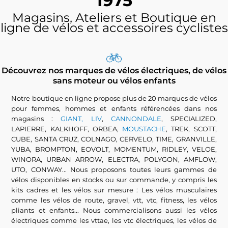
1975
Magasins, Ateliers et Boutique en
ligne de vélos et accessoires cyclistes
Découvrez nos marques de vélos électriques, de vélos
sans moteur ou vélos enfants
Notre boutique en ligne propose plus de 20 marques de vélos
pour femmes, hommes et enfants référencées dans nos
magasins :
GIANT, LIV
,
CANNONDALE
, SPECIALIZED,
LAPIERRE, KALKHOFF, ORBEA,
MOUSTACHE
, TREK, SCOTT,
CUBE, SANTA CRUZ, COLNAGO, CERVELO, TIME, GRANVILLE,
YUBA, BROMPTON, EOVOLT, MOMENTUM, RIDLEY, VELOE,
WINORA, URBAN ARROW, ELECTRA, POLYGON, AMFLOW,
UTO, CONWAY... Nous proposons toutes leurs gammes de
vélos disponibles en stocks ou sur commande, y compris les
kits cadres et les vélos sur mesure : Les vélos musculaires
comme les vélos de route, gravel, vtt, vtc, fitness, les vélos
pliants et enfants... Nous commercialisons aussi les vélos
électriques comme les vttae, les vtc électriques, les vélos de