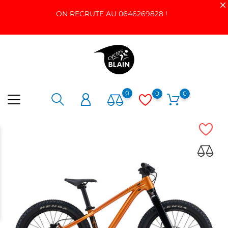
ON RECRUTE AU 0646269828 !
0
0
0