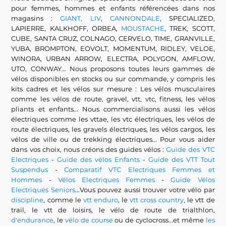
pour femmes, hommes et enfants référencées dans nos
magasins :
GIANT, LIV
,
CANNONDALE
, SPECIALIZED,
LAPIERRE, KALKHOFF, ORBEA,
MOUSTACHE
, TREK, SCOTT,
CUBE, SANTA CRUZ, COLNAGO, CERVELO, TIME, GRANVILLE,
YUBA, BROMPTON, EOVOLT, MOMENTUM, RIDLEY, VELOE,
WINORA, URBAN ARROW, ELECTRA, POLYGON, AMFLOW,
UTO, CONWAY... Nous proposons toutes leurs gammes de
vélos disponibles en stocks ou sur commande, y compris les
kits cadres et les vélos sur mesure : Les vélos musculaires
comme les vélos de route, gravel, vtt, vtc, fitness, les vélos
pliants et enfants... Nous commercialisons aussi les vélos
électriques comme les vttae, les vtc électriques, les vélos de
route électriques, les gravels électriques, les vélos cargos, les
vélos de ville ou de trekking électriques... Pour vous aider
dans vos choix, nous créons des guides vélos :
Guide des VTC
Electriques
-
Guide des vélos Enfants
-
Guide des VTT Tout
Suspendus
-
Comparatif VTC Electriques Femmes et
Hommes
-
Vélos Electriques Femmes
-
Guide Vélos
Electriques Seniors
...Vous pouvez aussi trouver votre vélo par
discipline
, comme le
vtt enduro
, le
vtt cross country
, le vtt de
trail, le vtt de loisirs, le vélo de route de trialthlon,
d'endurance
, le
vélo de course
ou de cyclocross...et même
les