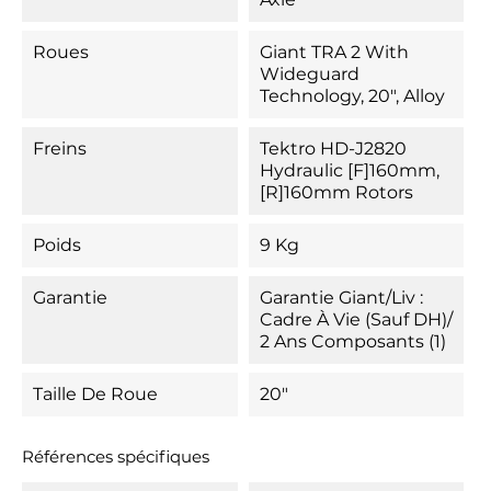
Roues
Giant TRA 2 With
Wideguard
Technology, 20", Alloy
Freins
Tektro HD-J2820
Hydraulic [F]160mm,
[R]160mm Rotors
Poids
9 Kg
Garantie
Garantie Giant/Liv :
Cadre À Vie (sauf DH)/
2 Ans Composants (1)
Taille De Roue
20"
Références spécifiques