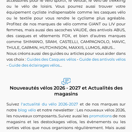
accessoires pour le vélo sportif, le velotaf, le vélo de trekking
ou le vélo de loisirs. Vous pourrez aussi trouver votre
équipement cycliste indispensable comme les casques vélo
ou le textile pour vous rendre le cyclisme plus agréable.
Profitez de nos marques de vélo comme GIANT ou LIV pour
femmes, mais aussi des sacoches VAUDE, des antivols ABUS,
des casques et vêtements FOX, et bien d'autres marques
comme SHIMANO, SRAM, CASTELLI, CAMPAGNOLO, MAVIC,
THULE, GARMIN, HUTCHINSON, MAXXIS, LUMOS, ABUS...
Nous créons aussi des guides ou articles pour vous aider dans
vos choix :
Guides des Casques vélos
-
Guide des antivols vélos
-
Guide des éclairages vélos
...
Nouveautés vélos 2026 - 2027 et Actualités des
magasins
Suivez
l'actualité du vélo 2026-2027
et de nos marques sur
notre
blog vélo
et notre newsletter : Les nouveaux vélos 2026,
les nouveaux composants..Suivez aussi les
promotions
de nos
magasins et les destockages vélos, les évènements ou les
sorties vélos que nous organisons régulièrement. Mais aussi