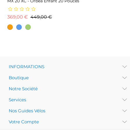
MX 20 XC - Orbea Enfant 20 Pouces
Prix de base
Prix
369,00 €
449,00 €
INFORMATIONS
Boutique
Notre Société
Services
Nos Guides Vélos
Votre Compte