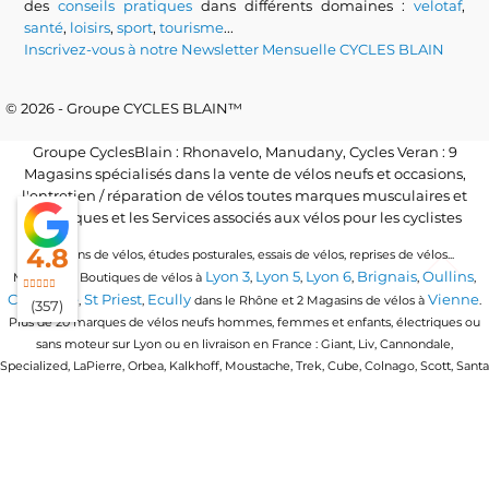
des
conseils pratiques
dans différents domaines :
velotaf
,
santé
,
loisirs
,
sport
,
tourisme
...
Inscrivez-vous à notre Newsletter Mensuelle CYCLES BLAIN
© 2026 - Groupe CYCLES BLAIN™
Groupe CyclesBlain : Rhonavelo, Manudany, Cycles Veran : 9
Magasins spécialisés dans la vente de vélos neufs et occasions,
l'entretien / réparation de vélos toutes marques musculaires et
électriques et les Services associés aux vélos pour les cyclistes
4.8
Locations de vélos, études posturales, essais de vélos, reprises de vélos...
Lyon 3
Lyon 5
Lyon 6
Brignais
Oullins
Magasins / Boutiques de vélos à
,
,
,
,
,
Craponne
St Priest
Ecully
Vienne
,
,
dans le Rhône et 2 Magasins de vélos à
.
(357)
Plus de 20 marques de vélos neufs hommes, femmes et enfants, électriques ou
sans moteur sur Lyon ou en livraison en France : Giant, Liv, Cannondale,
Specialized, LaPierre, Orbea, Kalkhoff, Moustache, Trek, Cube, Colnago, Scott, Santa
Cruz, Granville, Urban Arrow, Momentum, Cervelo, Electra, Veloe, Eovolt, Time,
Winora, Ridley, Brompton, Polygon, Amflow, Uto, Conway...
Trouvez votre vélo quel que soit votre discipline de vélo : vélo de route, vtt, vtc,
gravel, vélo de ville urbain, vélo pliant ou compact, vélo cargo ou longtail, vélo
enfants en 16 pouces, 20 pouces et 24 pouces, vtt tout suspendu, vtt semi rigide, vtt