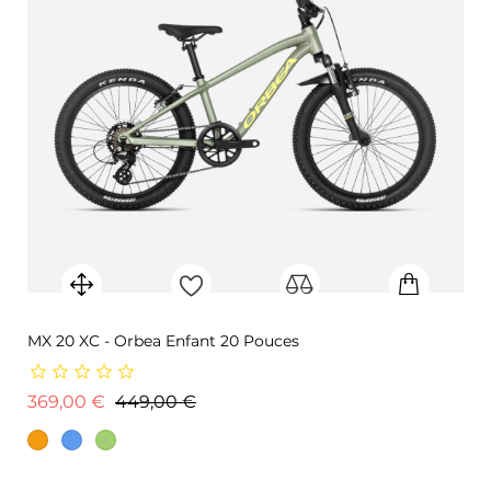
MX 20 XC - Orbea Enfant 20 Pouces
Prix de base
Prix
369,00 €
449,00 €