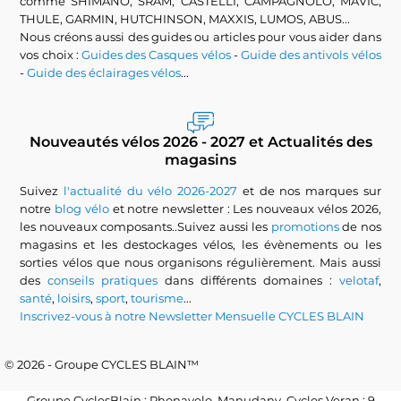
comme SHIMANO, SRAM, CASTELLI, CAMPAGNOLO, MAVIC,
THULE, GARMIN, HUTCHINSON, MAXXIS, LUMOS, ABUS...
Nous créons aussi des guides ou articles pour vous aider dans
vos choix :
Guides des Casques vélos
-
Guide des antivols vélos
-
Guide des éclairages vélos
...
Nouveautés vélos 2026 - 2027 et Actualités des
magasins
Suivez
l'actualité du vélo 2026-2027
et de nos marques sur
notre
blog vélo
et notre newsletter : Les nouveaux vélos 2026,
les nouveaux composants..Suivez aussi les
promotions
de nos
magasins et les destockages vélos, les évènements ou les
sorties vélos que nous organisons régulièrement. Mais aussi
des
conseils pratiques
dans différents domaines :
velotaf
,
santé
,
loisirs
,
sport
,
tourisme
...
Inscrivez-vous à notre Newsletter Mensuelle CYCLES BLAIN
© 2026 - Groupe CYCLES BLAIN™
Groupe CyclesBlain : Rhonavelo, Manudany, Cycles Veran : 9