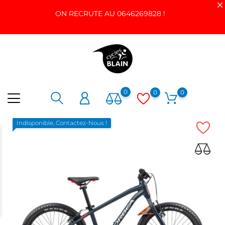
ON RECRUTE AU 0646269828 !
0
0
0
Indisponible, Contactez-Nous !