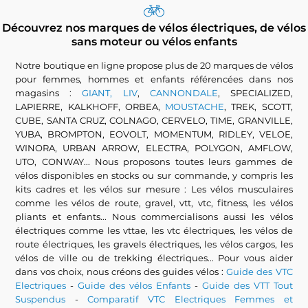
Découvrez nos marques de vélos électriques, de vélos
sans moteur ou vélos enfants
Notre boutique en ligne propose plus de 20 marques de vélos
pour femmes, hommes et enfants référencées dans nos
magasins :
GIANT, LIV
,
CANNONDALE
, SPECIALIZED,
LAPIERRE, KALKHOFF, ORBEA,
MOUSTACHE
, TREK, SCOTT,
CUBE, SANTA CRUZ, COLNAGO, CERVELO, TIME, GRANVILLE,
YUBA, BROMPTON, EOVOLT, MOMENTUM, RIDLEY, VELOE,
WINORA, URBAN ARROW, ELECTRA, POLYGON, AMFLOW,
UTO, CONWAY... Nous proposons toutes leurs gammes de
vélos disponibles en stocks ou sur commande, y compris les
kits cadres et les vélos sur mesure : Les vélos musculaires
comme les vélos de route, gravel, vtt, vtc, fitness, les vélos
pliants et enfants... Nous commercialisons aussi les vélos
électriques comme les vttae, les vtc électriques, les vélos de
route électriques, les gravels électriques, les vélos cargos, les
vélos de ville ou de trekking électriques... Pour vous aider
dans vos choix, nous créons des guides vélos :
Guide des VTC
Electriques
-
Guide des vélos Enfants
-
Guide des VTT Tout
Suspendus
-
Comparatif VTC Electriques Femmes et