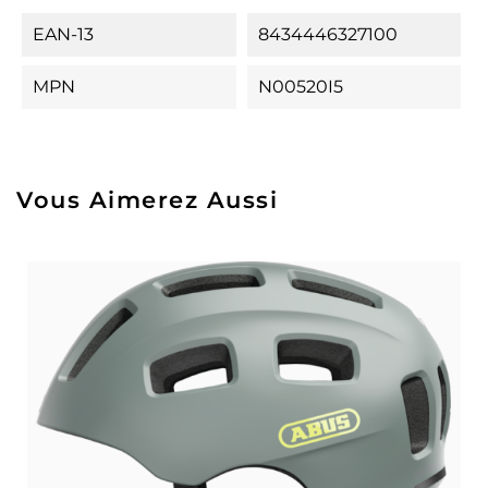
EAN-13
8434446327100
MPN
N00520I5
Vous Aimerez Aussi