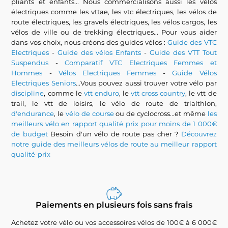
pliants et enfants... Nous commercialisons aussi les vélos
électriques comme les vttae, les vtc électriques, les vélos de
route électriques, les gravels électriques, les vélos cargos, les
vélos de ville ou de trekking électriques... Pour vous aider
dans vos choix, nous créons des guides vélos :
Guide des VTC
Electriques
-
Guide des vélos Enfants
-
Guide des VTT Tout
Suspendus
-
Comparatif VTC Electriques Femmes et
Hommes
-
Vélos Electriques Femmes
-
Guide Vélos
Electriques Seniors
...Vous pouvez aussi trouver votre vélo par
discipline
, comme le
vtt enduro
, le
vtt cross country
, le vtt de
trail, le vtt de loisirs, le vélo de route de trialthlon,
d'endurance
, le
vélo de course
ou de cyclocross...et même
les
meilleurs vélo en rapport qualité prix pour moins de 1 000€
de budget
Besoin d'un vélo de route pas cher ?
Découvrez
notre guide des meilleurs vélos de route au meilleur rapport
qualité-prix
Paiements en plusieurs fois sans frais
Achetez votre vélo ou vos accessoires vélos de 100€ à 6 000€