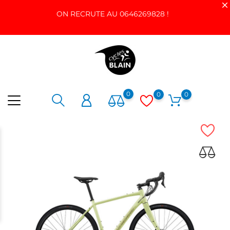
ON RECRUTE AU 0646269828 !
0
0
0