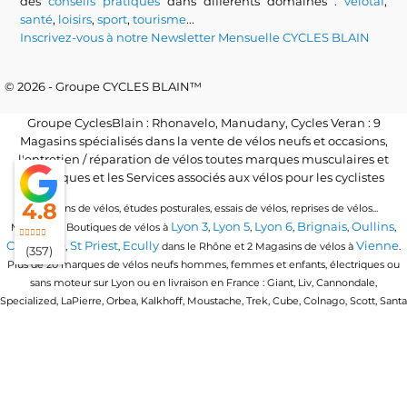
des
conseils pratiques
dans différents domaines :
velotaf
,
santé
,
loisirs
,
sport
,
tourisme
...
Inscrivez-vous à notre Newsletter Mensuelle CYCLES BLAIN
© 2026 - Groupe CYCLES BLAIN™
Groupe CyclesBlain : Rhonavelo, Manudany, Cycles Veran : 9
Magasins spécialisés dans la vente de vélos neufs et occasions,
l'entretien / réparation de vélos toutes marques musculaires et
électriques et les Services associés aux vélos pour les cyclistes
4.8
Locations de vélos, études posturales, essais de vélos, reprises de vélos...
Lyon 3
Lyon 5
Lyon 6
Brignais
Oullins
Magasins / Boutiques de vélos à
,
,
,
,
,
Craponne
St Priest
Ecully
Vienne
,
,
dans le Rhône et 2 Magasins de vélos à
.
(357)
Plus de 20 marques de vélos neufs hommes, femmes et enfants, électriques ou
sans moteur sur Lyon ou en livraison en France : Giant, Liv, Cannondale,
Specialized, LaPierre, Orbea, Kalkhoff, Moustache, Trek, Cube, Colnago, Scott, Santa
Cruz, Granville, Urban Arrow, Momentum, Cervelo, Electra, Veloe, Eovolt, Time,
Winora, Ridley, Brompton, Polygon, Amflow, Uto, Conway...
Trouvez votre vélo quel que soit votre discipline de vélo : vélo de route, vtt, vtc,
gravel, vélo de ville urbain, vélo pliant ou compact, vélo cargo ou longtail, vélo
enfants en 16 pouces, 20 pouces et 24 pouces, vtt tout suspendu, vtt semi rigide, vtt