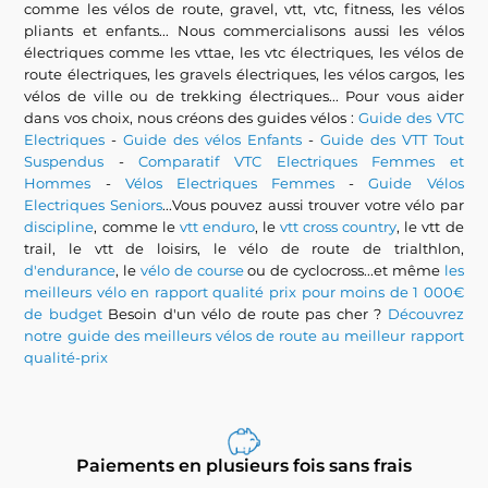
comme les vélos de route, gravel, vtt, vtc, fitness, les vélos
pliants et enfants... Nous commercialisons aussi les vélos
électriques comme les vttae, les vtc électriques, les vélos de
route électriques, les gravels électriques, les vélos cargos, les
vélos de ville ou de trekking électriques... Pour vous aider
dans vos choix, nous créons des guides vélos :
Guide des VTC
Electriques
-
Guide des vélos Enfants
-
Guide des VTT Tout
Suspendus
-
Comparatif VTC Electriques Femmes et
Hommes
-
Vélos Electriques Femmes
-
Guide Vélos
Electriques Seniors
...Vous pouvez aussi trouver votre vélo par
discipline
, comme le
vtt enduro
, le
vtt cross country
, le vtt de
trail, le vtt de loisirs, le vélo de route de trialthlon,
d'endurance
, le
vélo de course
ou de cyclocross...et même
les
meilleurs vélo en rapport qualité prix pour moins de 1 000€
de budget
Besoin d'un vélo de route pas cher ?
Découvrez
notre guide des meilleurs vélos de route au meilleur rapport
qualité-prix
Paiements en plusieurs fois sans frais