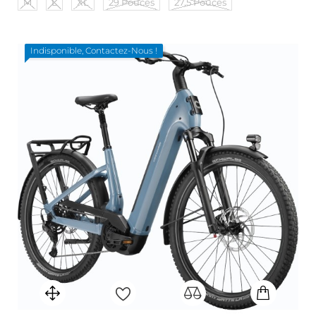
M
L
XL
29 Pouces
27,5 Pouces
Indisponible, Contactez-Nous !