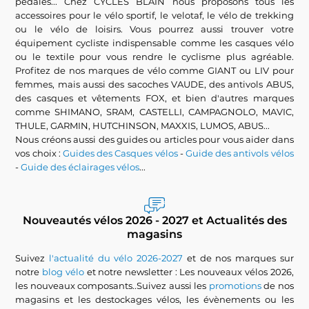
pédales... Chez CYCLES BLAIN nous proposons tous les
accessoires pour le vélo sportif, le velotaf, le vélo de trekking
ou le vélo de loisirs. Vous pourrez aussi trouver votre
équipement cycliste indispensable comme les casques vélo
ou le textile pour vous rendre le cyclisme plus agréable.
Profitez de nos marques de vélo comme GIANT ou LIV pour
femmes, mais aussi des sacoches VAUDE, des antivols ABUS,
des casques et vêtements FOX, et bien d'autres marques
comme SHIMANO, SRAM, CASTELLI, CAMPAGNOLO, MAVIC,
THULE, GARMIN, HUTCHINSON, MAXXIS, LUMOS, ABUS...
Nous créons aussi des guides ou articles pour vous aider dans
vos choix :
Guides des Casques vélos
-
Guide des antivols vélos
-
Guide des éclairages vélos
...
Nouveautés vélos 2026 - 2027 et Actualités des
magasins
Suivez
l'actualité du vélo 2026-2027
et de nos marques sur
notre
blog vélo
et notre newsletter : Les nouveaux vélos 2026,
les nouveaux composants..Suivez aussi les
promotions
de nos
magasins et les destockages vélos, les évènements ou les