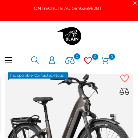
ON RECRUTE AU 0646269828 !
0
0
0
Indisponible, Contactez-Nous !