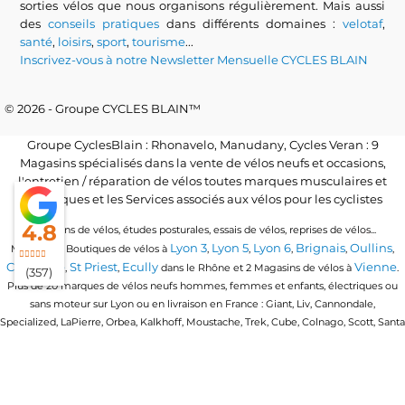
sorties vélos que nous organisons régulièrement. Mais aussi
des
conseils pratiques
dans différents domaines :
velotaf
,
santé
,
loisirs
,
sport
,
tourisme
...
Inscrivez-vous à notre Newsletter Mensuelle CYCLES BLAIN
© 2026 - Groupe CYCLES BLAIN™
Groupe CyclesBlain : Rhonavelo, Manudany, Cycles Veran : 9
Magasins spécialisés dans la vente de vélos neufs et occasions,
l'entretien / réparation de vélos toutes marques musculaires et
électriques et les Services associés aux vélos pour les cyclistes
4.8
Locations de vélos, études posturales, essais de vélos, reprises de vélos...
Lyon 3
Lyon 5
Lyon 6
Brignais
Oullins
Magasins / Boutiques de vélos à
,
,
,
,
,
Craponne
St Priest
Ecully
Vienne
,
,
dans le Rhône et 2 Magasins de vélos à
.
(357)
Plus de 20 marques de vélos neufs hommes, femmes et enfants, électriques ou
sans moteur sur Lyon ou en livraison en France : Giant, Liv, Cannondale,
Specialized, LaPierre, Orbea, Kalkhoff, Moustache, Trek, Cube, Colnago, Scott, Santa
Cruz, Granville, Urban Arrow, Momentum, Cervelo, Electra, Veloe, Eovolt, Time,
Winora, Ridley, Brompton, Polygon, Amflow, Uto, Conway...
Trouvez votre vélo quel que soit votre discipline de vélo : vélo de route, vtt, vtc,
gravel, vélo de ville urbain, vélo pliant ou compact, vélo cargo ou longtail, vélo