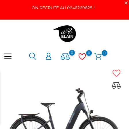
ON RECRUTE AU 0646269828 !
0
0
0