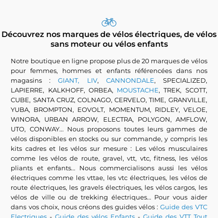
Découvrez nos marques de vélos électriques, de vélos
sans moteur ou vélos enfants
Notre boutique en ligne propose plus de 20 marques de vélos
pour femmes, hommes et enfants référencées dans nos
magasins :
GIANT, LIV
,
CANNONDALE
, SPECIALIZED,
LAPIERRE, KALKHOFF, ORBEA,
MOUSTACHE
, TREK, SCOTT,
CUBE, SANTA CRUZ, COLNAGO, CERVELO, TIME, GRANVILLE,
YUBA, BROMPTON, EOVOLT, MOMENTUM, RIDLEY, VELOE,
WINORA, URBAN ARROW, ELECTRA, POLYGON, AMFLOW,
UTO, CONWAY... Nous proposons toutes leurs gammes de
vélos disponibles en stocks ou sur commande, y compris les
kits cadres et les vélos sur mesure : Les vélos musculaires
comme les vélos de route, gravel, vtt, vtc, fitness, les vélos
pliants et enfants... Nous commercialisons aussi les vélos
électriques comme les vttae, les vtc électriques, les vélos de
route électriques, les gravels électriques, les vélos cargos, les
vélos de ville ou de trekking électriques... Pour vous aider
dans vos choix, nous créons des guides vélos :
Guide des VTC
Electriques
-
Guide des vélos Enfants
-
Guide des VTT Tout