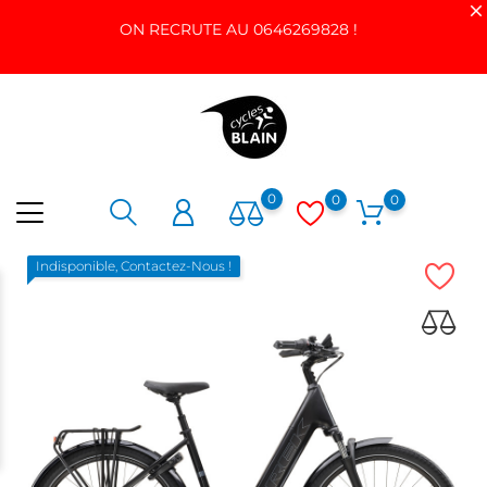
ON RECRUTE AU 0646269828 !
0
0
0
Indisponible, Contactez-Nous !