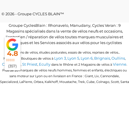
© 2026 - Groupe CYCLES BLAIN™
Groupe CyclesBlain : Rhonavelo, Manudany, Cycles Veran : 9
Magasins spécialisés dans la vente de vélos neufs et occasions,
l'entretien / réparation de vélos toutes marques musculaires et
électriques et les Services associés aux vélos pour les cyclistes
4.8
Locations de vélos, études posturales, essais de vélos, reprises de vélos...
Lyon 3
Lyon 5
Lyon 6
Brignais
Oullins
Magasins / Boutiques de vélos à
,
,
,
,
,
Craponne
St Priest
Ecully
Vienne
,
,
dans le Rhône et 2 Magasins de vélos à
.
(357)
Plus de 20 marques de vélos neufs hommes, femmes et enfants, électriques ou
sans moteur sur Lyon ou en livraison en France : Giant, Liv, Cannondale,
Specialized, LaPierre, Orbea, Kalkhoff, Moustache, Trek, Cube, Colnago, Scott, Santa
Cruz, Granville, Urban Arrow, Momentum, Cervelo, Electra, Veloe, Eovolt, Time,
Winora, Ridley, Brompton, Polygon, Amflow, Uto, Conway...
Trouvez votre vélo quel que soit votre discipline de vélo : vélo de route, vtt, vtc,
gravel, vélo de ville urbain, vélo pliant ou compact, vélo cargo ou longtail, vélo
enfants en 16 pouces, 20 pouces et 24 pouces, vtt tout suspendu, vtt semi rigide, vtt
électrique, vtt enduro, vtt cross country, vtt trail, vtt all mountain, vélo ballades &
vélo de triathlon
loisirs, vélo de route endurance, vélo de course,