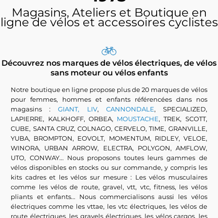
Magasins, Ateliers et Boutique en
ligne de vélos et accessoires cyclistes
Découvrez nos marques de vélos électriques, de vélos
sans moteur ou vélos enfants
Notre boutique en ligne propose plus de 20 marques de vélos
pour femmes, hommes et enfants référencées dans nos
magasins :
GIANT, LIV
,
CANNONDALE
, SPECIALIZED,
LAPIERRE, KALKHOFF, ORBEA,
MOUSTACHE
, TREK, SCOTT,
CUBE, SANTA CRUZ, COLNAGO, CERVELO, TIME, GRANVILLE,
YUBA, BROMPTON, EOVOLT, MOMENTUM, RIDLEY, VELOE,
WINORA, URBAN ARROW, ELECTRA, POLYGON, AMFLOW,
UTO, CONWAY... Nous proposons toutes leurs gammes de
vélos disponibles en stocks ou sur commande, y compris les
kits cadres et les vélos sur mesure : Les vélos musculaires
comme les vélos de route, gravel, vtt, vtc, fitness, les vélos
pliants et enfants... Nous commercialisons aussi les vélos
électriques comme les vttae, les vtc électriques, les vélos de
route électriques, les gravels électriques, les vélos cargos, les