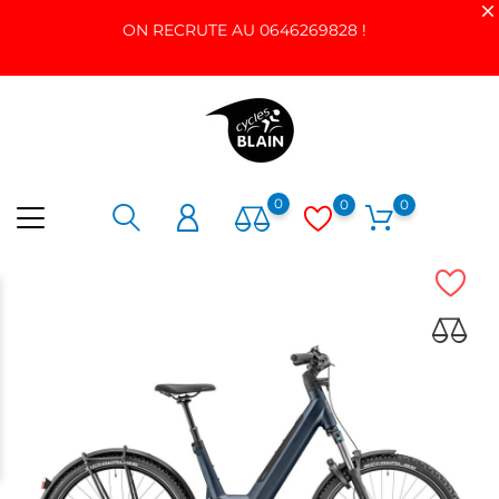
ON RECRUTE AU 0646269828 !
0
0
0