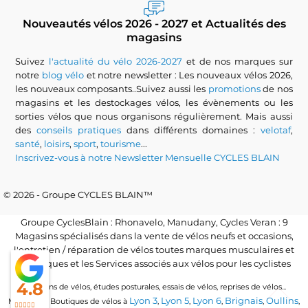
Nouveautés vélos 2026 - 2027 et Actualités des
magasins
Suivez
l'actualité du vélo 2026-2027
et de nos marques sur
notre
blog vélo
et notre newsletter : Les nouveaux vélos 2026,
les nouveaux composants..Suivez aussi les
promotions
de nos
magasins et les destockages vélos, les évènements ou les
sorties vélos que nous organisons régulièrement. Mais aussi
des
conseils pratiques
dans différents domaines :
velotaf
,
santé
,
loisirs
,
sport
,
tourisme
...
Inscrivez-vous à notre Newsletter Mensuelle CYCLES BLAIN
© 2026 - Groupe CYCLES BLAIN™
Groupe CyclesBlain : Rhonavelo, Manudany, Cycles Veran : 9
Magasins spécialisés dans la vente de vélos neufs et occasions,
l'entretien / réparation de vélos toutes marques musculaires et
électriques et les Services associés aux vélos pour les cyclistes
4.8
Locations de vélos, études posturales, essais de vélos, reprises de vélos...
Lyon 3
Lyon 5
Lyon 6
Brignais
Oullins
Magasins / Boutiques de vélos à
,
,
,
,
,