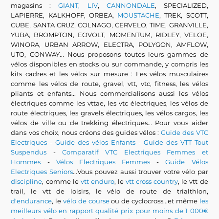
magasins :
GIANT, LIV
,
CANNONDALE
, SPECIALIZED,
LAPIERRE, KALKHOFF, ORBEA,
MOUSTACHE
, TREK, SCOTT,
CUBE, SANTA CRUZ, COLNAGO, CERVELO, TIME, GRANVILLE,
YUBA, BROMPTON, EOVOLT, MOMENTUM, RIDLEY, VELOE,
WINORA, URBAN ARROW, ELECTRA, POLYGON, AMFLOW,
UTO, CONWAY... Nous proposons toutes leurs gammes de
vélos disponibles en stocks ou sur commande, y compris les
kits cadres et les vélos sur mesure : Les vélos musculaires
comme les vélos de route, gravel, vtt, vtc, fitness, les vélos
pliants et enfants... Nous commercialisons aussi les vélos
électriques comme les vttae, les vtc électriques, les vélos de
route électriques, les gravels électriques, les vélos cargos, les
vélos de ville ou de trekking électriques... Pour vous aider
dans vos choix, nous créons des guides vélos :
Guide des VTC
Electriques
-
Guide des vélos Enfants
-
Guide des VTT Tout
Suspendus
-
Comparatif VTC Electriques Femmes et
Hommes
-
Vélos Electriques Femmes
-
Guide Vélos
Electriques Seniors
...Vous pouvez aussi trouver votre vélo par
discipline
, comme le
vtt enduro
, le
vtt cross country
, le vtt de
trail, le vtt de loisirs, le vélo de route de trialthlon,
d'endurance
, le
vélo de course
ou de cyclocross...et même
les
meilleurs vélo en rapport qualité prix pour moins de 1 000€