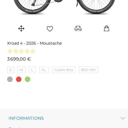
Xroad 4 - 2026 - Moustache
Prix
3 699,00 €
S
M
L
XL
Cadre Bas
800 Wh
INFORMATIONS