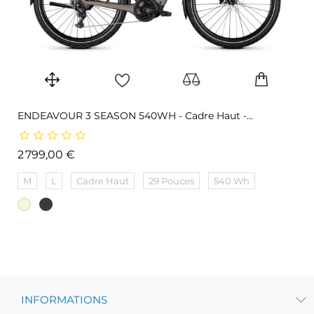
ENDEAVOUR 3 SEASON 540WH - Cadre Haut -...
Prix
2 799,00 €
M
L
Cadre Haut
29 Pouces
540 Wh
INFORMATIONS