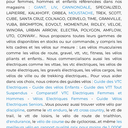
pour femmes, hommes et enfants référencées dans nos
magasins :
GIANT, LIV
,
CANNONDALE
, SPECIALIZED,
LAPIERRE, KALKHOFF, ORBEA,
MOUSTACHE
, TREK, SCOTT,
CUBE, SANTA CRUZ, COLNAGO, CERVELO, TIME, GRANVILLE,
YUBA, BROMPTON, EOVOLT, MOMENTUM, RIDLEY, VELOE,
WINORA, URBAN ARROW, ELECTRA, POLYGON, AMFLOW,
UTO, CONWAY... Nous proposons toutes leurs gammes de
vélos disponibles en stocks ou sur commande, y compris les
kits cadres et les vélos sur mesure : Les vélos musculaires
comme les vélos de route, gravel, vtt, vtc, fitness, les vélos
pliants et enfants... Nous commercialisons aussi les vélos
électriques comme les vttae, les vtc électriques, les vélos de
route électriques, les gravels électriques, les vélos cargos, les
vélos de ville ou de trekking électriques... Pour vous aider
dans vos choix, nous créons des guides vélos :
Guide des VTC
Electriques
-
Guide des vélos Enfants
-
Guide des VTT Tout
Suspendus
-
Comparatif VTC Electriques Femmes et
Hommes
-
Vélos Electriques Femmes
-
Guide Vélos
Electriques Seniors
...Vous pouvez aussi trouver votre vélo par
discipline
, comme le
vtt enduro
, le
vtt cross country
, le vtt de
trail, le vtt de loisirs, le vélo de route de trialthlon,
d'endurance
, le
vélo de course
ou de cyclocross...et même
les
meilleurs vélo en rapport qualité prix pour moins de 1 000€