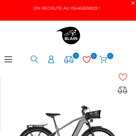
ON RECRUTE AU 0646269828 !
0
0
0