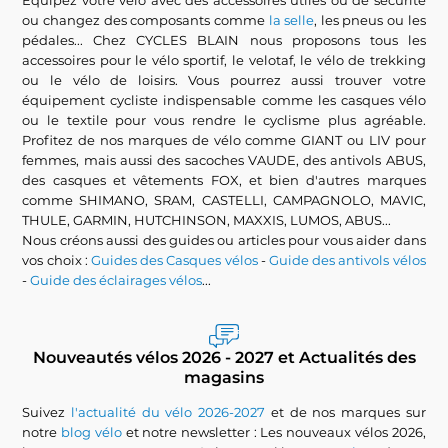
Equipez votre vélo avec des accessoires utiles ou de sécurité
ou changez des composants comme
la selle
, les pneus ou les
pédales... Chez CYCLES BLAIN nous proposons tous les
accessoires pour le vélo sportif, le velotaf, le vélo de trekking
ou le vélo de loisirs. Vous pourrez aussi trouver votre
équipement cycliste indispensable comme les casques vélo
ou le textile pour vous rendre le cyclisme plus agréable.
Profitez de nos marques de vélo comme GIANT ou LIV pour
femmes, mais aussi des sacoches VAUDE, des antivols ABUS,
des casques et vêtements FOX, et bien d'autres marques
comme SHIMANO, SRAM, CASTELLI, CAMPAGNOLO, MAVIC,
THULE, GARMIN, HUTCHINSON, MAXXIS, LUMOS, ABUS...
Nous créons aussi des guides ou articles pour vous aider dans
vos choix :
Guides des Casques vélos
-
Guide des antivols vélos
-
Guide des éclairages vélos
...
Nouveautés vélos 2026 - 2027 et Actualités des
magasins
Suivez
l'actualité du vélo 2026-2027
et de nos marques sur
notre
blog vélo
et notre newsletter : Les nouveaux vélos 2026,