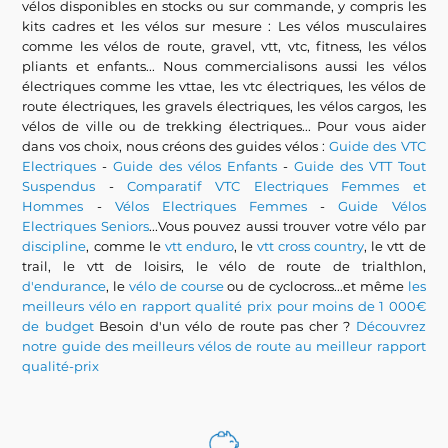
vélos disponibles en stocks ou sur commande, y compris les
kits cadres et les vélos sur mesure : Les vélos musculaires
comme les vélos de route, gravel, vtt, vtc, fitness, les vélos
pliants et enfants... Nous commercialisons aussi les vélos
électriques comme les vttae, les vtc électriques, les vélos de
route électriques, les gravels électriques, les vélos cargos, les
vélos de ville ou de trekking électriques... Pour vous aider
dans vos choix, nous créons des guides vélos :
Guide des VTC
Electriques
-
Guide des vélos Enfants
-
Guide des VTT Tout
Suspendus
-
Comparatif VTC Electriques Femmes et
Hommes
-
Vélos Electriques Femmes
-
Guide Vélos
Electriques Seniors
...Vous pouvez aussi trouver votre vélo par
discipline
, comme le
vtt enduro
, le
vtt cross country
, le vtt de
trail, le vtt de loisirs, le vélo de route de trialthlon,
d'endurance
, le
vélo de course
ou de cyclocross...et même
les
meilleurs vélo en rapport qualité prix pour moins de 1 000€
de budget
Besoin d'un vélo de route pas cher ?
Découvrez
notre guide des meilleurs vélos de route au meilleur rapport
qualité-prix