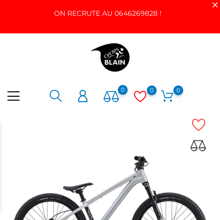
ON RECRUTE AU 0646269828 !
0
0
0